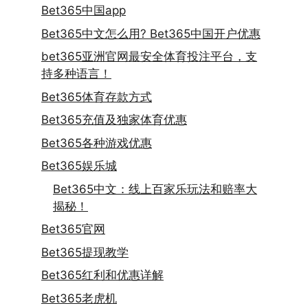
Bet365中国app
Bet365中文怎么用? Bet365中国开户优惠
bet365亚洲官网最安全体育投注平台，支
持多种语言！
Bet365体育存款方式
Bet365充值及独家体育优惠
Bet365各种游戏优惠
Bet365娱乐城
Bet365中文：线上百家乐玩法和赔率大
揭秘！
Bet365官网
Bet365提现教学
Bet365红利和优惠详解
Bet365老虎机