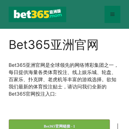
跳
至
菜
内
容
单
Bet365亚洲官网
Bet365
亚洲官网
是全球领先的网络博彩集团之一，
每日提供海量各类体育投注、线上娱乐城、轮盘、
百家乐、扑克牌、老虎机等丰富的游戏选择。欲知
我们最新的体育投注贴士，请访问我们全新的
Bet365官网投注入口:
|
Bet365官网链接 - 1