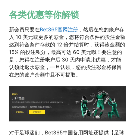
各类优惠等你解锁
新会员只要在
Bet365官网注册
，然后在您的账户存
入 10 美元或更多的彩金，您将符合条件的投注金额
达到符合条件存款的 12 倍并结算时，获得该金额的
15% 的投注积分，最高可达 60 美元哦！要注意的
是，您得在注册帐户后 30 天内申请此优惠，才能
认领此返水彩金，一旦认领，您的投注彩金将保留
在您的账户余额中且不可提取。
对于足球迷们，Bet365中国备用网址还提供【足球