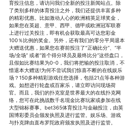
育投注信息，请访问我们全新的投注新闻站点。除
了类别多样的体育投注之外，我们还提供丰富多种
的精彩优惠。比如激动人心的欧洲精英足球奖金，
如果您在英超、意甲、西甲、德甲或欧洲冠军联赛
上进行过关投注，即有机会获取最高可达您彩金
100％比例的奖金。另外，还有我们的零分平局退本
大赠送优惠，如果您在赛前投注了"正确比分”、“半
场/全场” 或者“首个得分球员及最终比分”这些盘口，
且假如比赛结果为0-0，我们将把输的投注取消，不
惜退本大赠送!为何不尝试我们惊喜不断的在线娱乐
场？150多种精彩游戏任您选择，包括21点等各种游
戏。如想进行轮盘或百家乐，请立即访问现场荷
官。而且，我们的扑克室是世界最大的在线扑克网
络，您可在此挑战数千名现金比赛玩家或参加在线
大型锦标赛事。bet365体育投注与金融投注，由英
国博彩委员会颁发执照及进行监管。娱乐场、游戏
与扑克牌由直布罗陀政府颁发执照及进行监管。