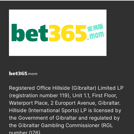
Registered Office Hillside (Gibraltar) Limited LP
(registration number 119), Unit 1.1, First Floor,
Waterport Place, 2 Europort Avenue, Gibraltar.
Hillside (International Sports) LP is licensed by
the Government of Gibraltar and regulated by
the Gibraltar Gambling Commissioner (RGL
number 076).