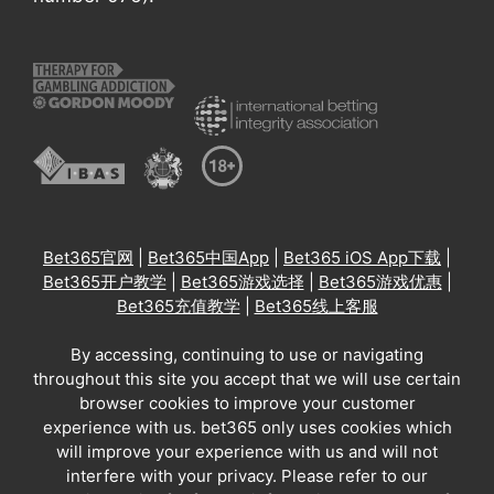
Bet365官网
|
Bet365中国App
|
Bet365 iOS App下载
|
Bet365开户教学
|
Bet365游戏选择
|
Bet365游戏优惠
|
Bet365充值教学
|
Bet365线上客服
By accessing, continuing to use or navigating
throughout this site you accept that we will use certain
browser cookies to improve your customer
experience with us. bet365 only uses cookies which
will improve your experience with us and will not
interfere with your privacy. Please refer to our