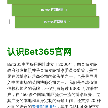
Bet365官网链接 - 2
|
Bet365官网链接 - 3
认识Bet365官网
Bet365中国备用网址成立于2000年，由直布罗陀
政府颁发执照并受直布罗陀博彩委员会监管，是世
界在线博彩运营商公司的领头羊之一，也是最早进
入中国市场的英国博彩公司之一。我们是全球值得
信赖和知名的品牌，不仅拥有超过 6300 万注册客
户，在 150 多个国家/地区提供一流的博彩服务，过
其广泛的本地和量身定制的营销工作，还支持 20 种
不同的语言的
专业客服服务
，其中包括bet365中文