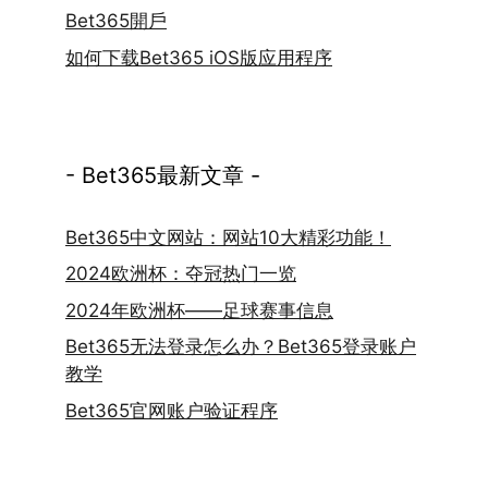
Bet365開戶
如何下载Bet365 iOS版应用程序
- Bet365最新文章 -
Bet365中文网站：网站10大精彩功能！
2024欧洲杯：夺冠热门一览
2024年欧洲杯——足球赛事信息
Bet365无法登录怎么办？Bet365登录账户
教学
Bet365官网账户验证程序