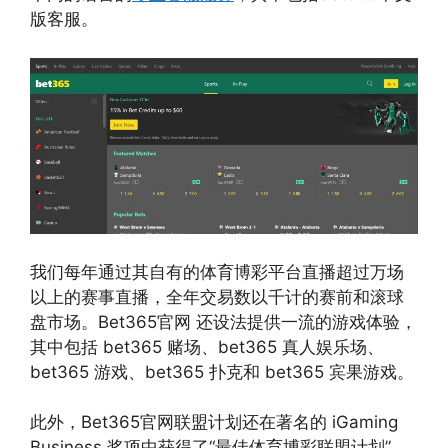
版客服。
我们每年通过其自有的体育博彩平台直播超过万场
以上的赛事直播，全年交易数以千计的赛前和滚球
盘市场。Bet365官网 还设法提供一流的游戏体验，
其中包括 bet365 赌场、bet365 真人娱乐场、
bet365 游戏、bet365 扑克和 bet365 宾果游戏。
此外，Bet365官网联盟计划还在著名的 iGaming
Business 奖项中获得了“最佳体育博彩联盟计划”，