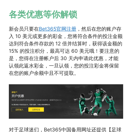
各类优惠等你解锁
新会员只要在
Bet365官网注册
，然后在您的账户存
入 10 美元或更多的彩金，您将符合条件的投注金额
达到符合条件存款的 12 倍并结算时，获得该金额的
15% 的投注积分，最高可达 60 美元哦！要注意的
是，您得在注册帐户后 30 天内申请此优惠，才能
认领此返水彩金，一旦认领，您的投注彩金将保留
在您的账户余额中且不可提取。
对于足球迷们，Bet365中国备用网址还提供【足球