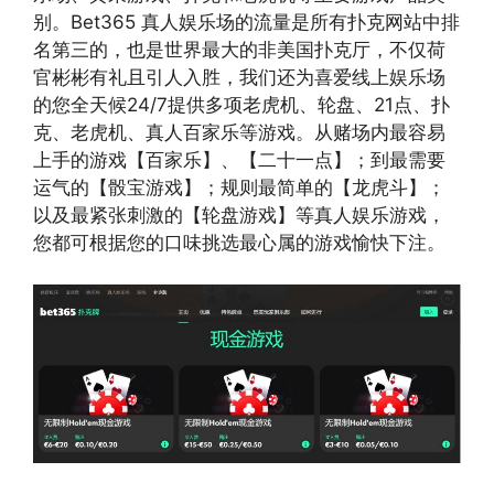
别。Bet365 真人娱乐场的流量是所有扑克网站中排
名第三的，也是世界最大的非美国扑克厅，不仅荷
官彬彬有礼且引人入胜，我们还为喜爱线上娱乐场
的您全天候24/7提供多项老虎机、轮盘、21点、扑
克、老虎机、真人百家乐等游戏。从赌场内最容易
上手的游戏【百家乐】、【二十一点】；到最需要
运气的【骰宝游戏】；规则最简单的【龙虎斗】；
以及最紧张刺激的【轮盘游戏】等真人娱乐游戏，
您都可根据您的口味挑选最心属的游戏愉快下注。