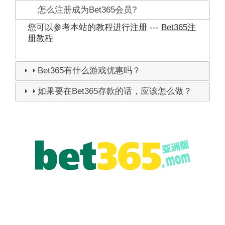
怎么注册成为Bet365会员?
您可以参考本站的教程进行注册 ---
Bet365注
册教程
Bet365有什么游戏优惠吗？
如果要在Bet365存款的话，应该怎么做？