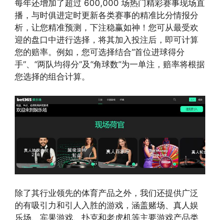
每年还增加了超过 600,000 场热门精彩赛事现场直
播，与时俱进定时更新各类赛事的精准比分情报分
析，让您精准预测，下注稳赢如神！您可从最受欢
迎的盘口中进行选择，将其加入投注后，即可计算
您的赔率。例如，您可选择结合“首位进球得分
手”、“两队均得分”及“角球数”为一单注，赔率将根据
您选择的组合计算。
除了其行业领先的体育产品之外，我们还提供广泛
的有吸引力和引人入胜的游戏，涵盖赌场、真人娱
乐场、宾果游戏、扑克和老虎机等主要游戏产品类