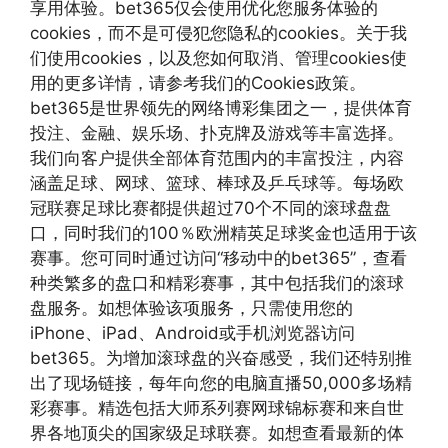
享用体验。bet365仅会使用优化您服务体验的
cookies，而不是可侵犯您隐私的cookies。关于我
们使用cookies，以及您如何取消、管理cookies使
用的更多详情，请参考我们的Cookies政策。
bet365是世界领先的网络博彩集团之一，提供体育
投注、金融、娱乐场、扑克牌及游戏等丰富选择。
我们向客户提供全部体育范围内的丰富投注，内容
涵盖足球、网球、篮球、棒球及乒乓球等。每场欧
冠联赛足球比赛都提供超过70个不同的滚球盘盘
口，同时我们的100％欧洲精英足球奖金也适用于该
赛事。您可同时通过访问“移动中的bet365”，查看
种类繁多的盘口和精彩赛事，其中包括我们的滚球
盘服务。如想体验该项服务，只需使用您的
iPhone、iPad、Android或手机浏览器访问
bet365。为增加滚球盘的兴奋感受，我们还特别推
出了现场链接，每年向您的电脑直播50,000多场精
彩赛事。精选包括大师系列赛网球锦标赛和来自世
界各地顶尖的国家级足球联赛。如想查看最新的体