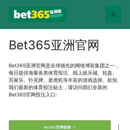
跳
至
菜
内
容
单
Bet365亚洲官网
Bet365
亚洲官网
是全球领先的网络博彩集团之一，
每日提供海量各类体育投注、线上娱乐城、轮盘、
百家乐、扑克牌、老虎机等丰富的游戏选择。欲知
我们最新的体育投注贴士，请访问我们全新的
Bet365官网投注入口:
|
Bet365官网链接 - 1