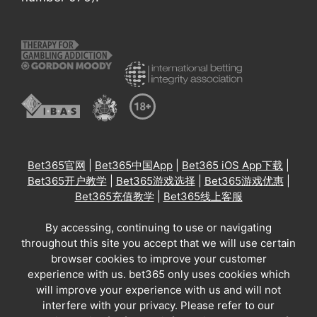
Bet365官网
|
Bet365中国App
|
Bet365 iOS App下载
|
Bet365开户教学
|
Bet365游戏选择
|
Bet365游戏优惠
|
Bet365充值教学
|
Bet365线上客服
By accessing, continuing to use or navigating
throughout this site you accept that we will use certain
browser cookies to improve your customer
experience with us. bet365 only uses cookies which
will improve your experience with us and will not
interfere with your privacy. Please refer to our