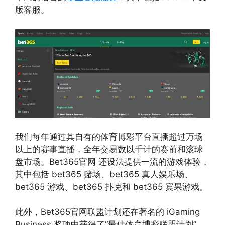
版客服。
我们每年通过其自有的体育博彩平台直播超过万场
以上的赛事直播，全年交易数以千计的赛前和滚球
盘市场。Bet365官网 还设法提供一流的游戏体验，
其中包括 bet365 赌场、bet365 真人娱乐场、
bet365 游戏、bet365 扑克和 bet365 宾果游戏。
此外，Bet365官网联盟计划还在著名的 iGaming
Business 奖项中获得了“最佳体育博彩联盟计划”，