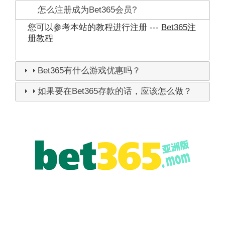
怎么注册成为Bet365会员?
您可以参考本站的教程进行注册 ---
Bet365注
册教程
Bet365有什么游戏优惠吗？
如果要在Bet365存款的话，应该怎么做？