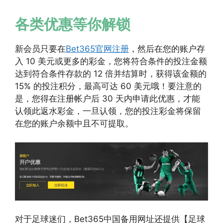
各类优惠等你解锁
新会员只要在
Bet365官网注册
，然后在您的账户存
入 10 美元或更多的彩金，您将符合条件的投注金额
达到符合条件存款的 12 倍并结算时，获得该金额的
15% 的投注积分，最高可达 60 美元哦！要注意的
是，您得在注册帐户后 30 天内申请此优惠，才能
认领此返水彩金，一旦认领，您的投注彩金将保留
在您的账户余额中且不可提取。
对于足球迷们，Bet365中国备用网址还提供【足球