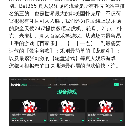
别。Bet365 真人娱乐场的流量是所有扑克网站中排
名第三的，也是世界最大的非美国扑克厅，不仅荷
官彬彬有礼且引人入胜，我们还为喜爱线上娱乐场
的您全天候24/7提供多项老虎机、轮盘、21点、扑
克、老虎机、真人百家乐等游戏。从赌场内最容易
上手的游戏【百家乐】、【二十一点】；到最需要
运气的【骰宝游戏】；规则最简单的【龙虎斗】；
以及最紧张刺激的【轮盘游戏】等真人娱乐游戏，
您都可根据您的口味挑选最心属的游戏愉快下注。