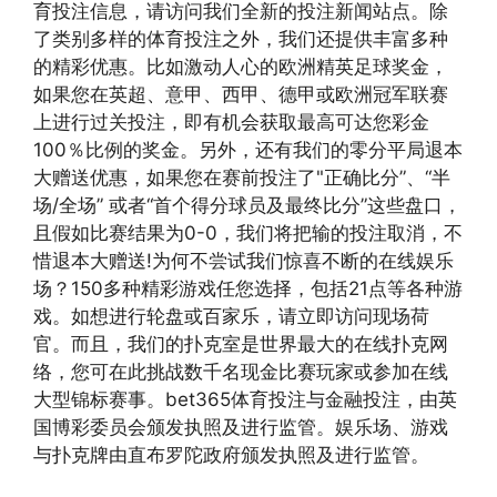
育投注信息，请访问我们全新的投注新闻站点。除
了类别多样的体育投注之外，我们还提供丰富多种
的精彩优惠。比如激动人心的欧洲精英足球奖金，
如果您在英超、意甲、西甲、德甲或欧洲冠军联赛
上进行过关投注，即有机会获取最高可达您彩金
100％比例的奖金。另外，还有我们的零分平局退本
大赠送优惠，如果您在赛前投注了"正确比分”、“半
场/全场” 或者“首个得分球员及最终比分”这些盘口，
且假如比赛结果为0-0，我们将把输的投注取消，不
惜退本大赠送!为何不尝试我们惊喜不断的在线娱乐
场？150多种精彩游戏任您选择，包括21点等各种游
戏。如想进行轮盘或百家乐，请立即访问现场荷
官。而且，我们的扑克室是世界最大的在线扑克网
络，您可在此挑战数千名现金比赛玩家或参加在线
大型锦标赛事。bet365体育投注与金融投注，由英
国博彩委员会颁发执照及进行监管。娱乐场、游戏
与扑克牌由直布罗陀政府颁发执照及进行监管。