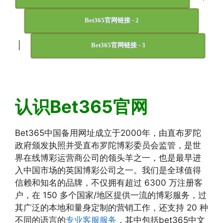
Bet365官网链接 - 2
|
Bet365官网链接 - 3
认识Bet365官网
Bet365中国备用网址成立于2000年，由直布罗陀
政府颁发执照并受直布罗陀博彩委员会监管，是世
界在线博彩运营商公司的领头羊之一，也是最早进
入中国市场的英国博彩公司之一。我们是全球值得
信赖和知名的品牌，不仅拥有超过 6300 万注册客
户，在 150 多个国家/地区提供一流的博彩服务，过
其广泛的本地和量身定制的营销工作，还支持 20 种
不同的语言的
专业客服服务
，其中包括bet365中文