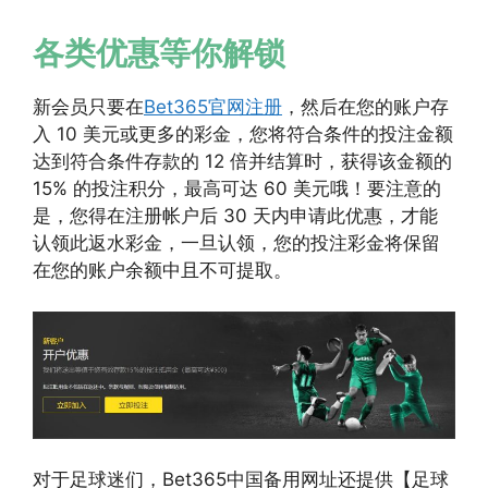
各类优惠等你解锁
新会员只要在
Bet365官网注册
，然后在您的账户存
入 10 美元或更多的彩金，您将符合条件的投注金额
达到符合条件存款的 12 倍并结算时，获得该金额的
15% 的投注积分，最高可达 60 美元哦！要注意的
是，您得在注册帐户后 30 天内申请此优惠，才能
认领此返水彩金，一旦认领，您的投注彩金将保留
在您的账户余额中且不可提取。
对于足球迷们，Bet365中国备用网址还提供【足球