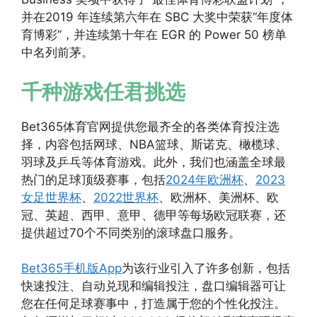
并在2019 年连续第六年在 SBC 大奖中荣获“年度体
育博彩”，并连续第十年在 EGR 的 Power 50 榜单
中名列前茅。
千种游戏任君挑选
Bet365体育官网提供您最齐全的各类体育投注选
择，内容包括网球、NBA篮球、斯诺克、橄榄球、
羽球及乒乓等体育游戏。此外，我们也涵盖全球最
热门的足球顶级赛事，包括
2024年欧洲杯
、
2023
女足世界杯
、
2022世界杯
、欧洲杯、美洲杯、欧
冠、英超、西甲、意甲、德甲等每场欧冠联赛，还
提供超过70个不同类别的滚球盘口服务。
Bet365手机版App
为该行业引入了许多创新，包括
快速投注、自动兑现和编辑投注，盘口编辑器可让
您在任何足球赛事中，打造属于您的个性化投注。