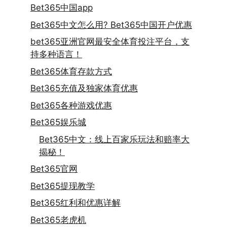
Bet365中国app
Bet365中文怎么用? Bet365中国开户优惠
bet365亚洲官网最安全体育投注平台，支
持多种语言！
Bet365体育存款方式
Bet365充值及独家体育优惠
Bet365各种游戏优惠
Bet365娱乐城
Bet365中文：线上百家乐玩法和赔率大
揭秘！
Bet365官网
Bet365提现教学
Bet365红利和优惠详解
Bet365老虎机