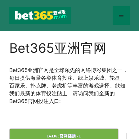
跳
至
菜
内
容
单
Bet365亚洲官网
Bet365
亚洲官网
是全球领先的网络博彩集团之一，
每日提供海量各类体育投注、线上娱乐城、轮盘、
百家乐、扑克牌、老虎机等丰富的游戏选择。欲知
我们最新的体育投注贴士，请访问我们全新的
Bet365官网投注入口:
|
Bet365官网链接 - 1