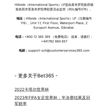
Hillside（International Sports）LP是由直布罗陀政府颁
发执照并受直布罗陀博彩委员会监管（RGL编号076）。
地址：
Hillside（International Sports）LP（注册编号
119）, Unit 1.1, First Floor, Waterport Place, 2
Europort Avenue, Gibraltar.
电话：
+800 12 365 365 （免费电话） 或者，请拨打：
+441782 684 657
电邮：
support-sch@customerservices365.com
- 更多关于Bet365 -
2022卡塔尔世界杯
2023年FIFA女足世界杯：半决赛结果及冠
军赔率