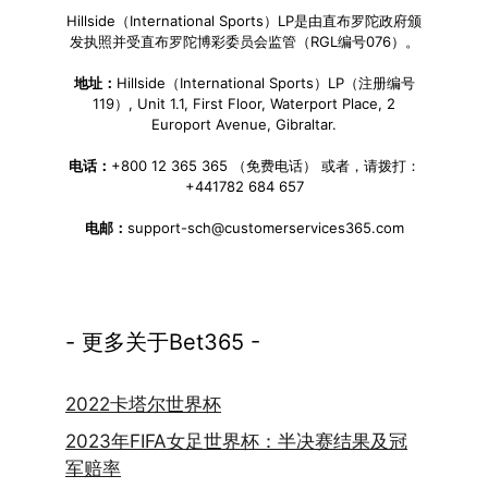
Hillside（International Sports）LP是由直布罗陀政府颁
发执照并受直布罗陀博彩委员会监管（RGL编号076）。
地址：
Hillside（International Sports）LP（注册编号
119）, Unit 1.1, First Floor, Waterport Place, 2
Europort Avenue, Gibraltar.
电话：
+800 12 365 365 （免费电话） 或者，请拨打：
+441782 684 657
电邮：
support-sch@customerservices365.com
- 更多关于Bet365 -
2022卡塔尔世界杯
2023年FIFA女足世界杯：半决赛结果及冠
军赔率