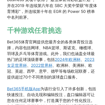
并在2019 年连续第六年在 SBC 大奖中荣获“年度体
育博彩”，并连续第十年在 EGR 的 Power 50 榜单
中名列前茅。
千种游戏任君挑选
Bet365体育官网提供您最齐全的各类体育投注选
择，内容包括网球、NBA篮球、斯诺克、橄榄球、
羽球及乒乓等体育游戏。此外，我们也涵盖全球最
热门的足球顶级赛事，包括
2024年欧洲杯
、
2023
女足世界杯
、
2022世界杯
、欧洲杯、美洲杯、欧
冠、英超、西甲、意甲、德甲等每场欧冠联赛，还
提供超过70个不同类别的滚球盘口服务。
Bet365手机版App
为该行业引入了许多创新，包括
快速投注、自动兑现和编辑投注，盘口编辑器可让
您在任何足球赛事中，打造属于您的个性化投注。