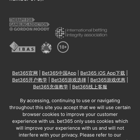
Bet365官网
|
Bet365中国App
|
Bet365 iOS App下载
|
Bet365开户教学
|
Bet365游戏选择
|
Bet365游戏优惠
|
Bet365充值教学
|
Bet365线上客服
By accessing, continuing to use or navigating
throughout this site you accept that we will use certain
browser cookies to improve your customer
experience with us. bet365 only uses cookies which
will improve your experience with us and will not
interfere with your privacy. Please refer to our