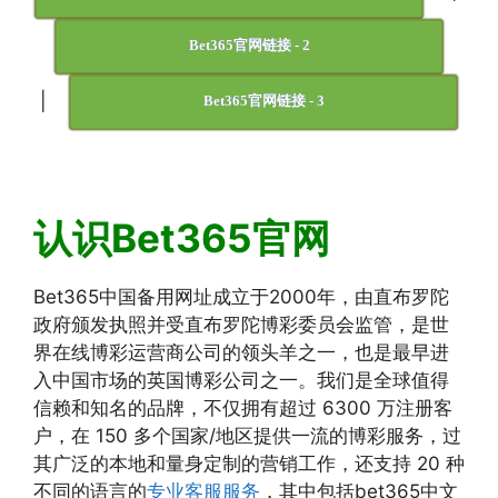
Bet365官网链接 - 2
|
Bet365官网链接 - 3
认识Bet365官网
Bet365中国备用网址成立于2000年，由直布罗陀
政府颁发执照并受直布罗陀博彩委员会监管，是世
界在线博彩运营商公司的领头羊之一，也是最早进
入中国市场的英国博彩公司之一。我们是全球值得
信赖和知名的品牌，不仅拥有超过 6300 万注册客
户，在 150 多个国家/地区提供一流的博彩服务，过
其广泛的本地和量身定制的营销工作，还支持 20 种
不同的语言的
专业客服服务
，其中包括bet365中文