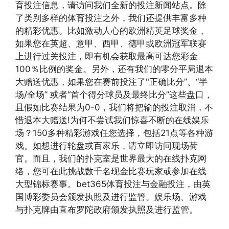
育投注信息，请访问我们全新的投注新闻站点。除
了类别多样的体育投注之外，我们还提供丰富多种
的精彩优惠。比如激动人心的欧洲精英足球奖金，
如果您在英超、意甲、西甲、德甲或欧洲冠军联赛
上进行过关投注，即有机会获取最高可达您彩金
100％比例的奖金。另外，还有我们的零分平局退本
大赠送优惠，如果您在赛前投注了"正确比分”、“半
场/全场” 或者“首个得分球员及最终比分”这些盘口，
且假如比赛结果为0-0，我们将把输的投注取消，不
惜退本大赠送!为何不尝试我们惊喜不断的在线娱乐
场？150多种精彩游戏任您选择，包括21点等各种游
戏。如想进行轮盘或百家乐，请立即访问现场荷
官。而且，我们的扑克室是世界最大的在线扑克网
络，您可在此挑战数千名现金比赛玩家或参加在线
大型锦标赛事。bet365体育投注与金融投注，由英
国博彩委员会颁发执照及进行监管。娱乐场、游戏
与扑克牌由直布罗陀政府颁发执照及进行监管。