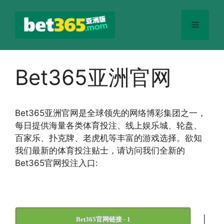
跳
至
菜
内
容
单
Bet365亚洲官网
Bet365
亚洲官网
是全球领先的网络博彩集团之一，
每日提供海量各类体育投注、线上娱乐城、轮盘、
百家乐、扑克牌、老虎机等丰富的游戏选择。欲知
我们最新的体育投注贴士，请访问我们全新的
Bet365官网投注入口:
|
Bet365官网链接 - 1