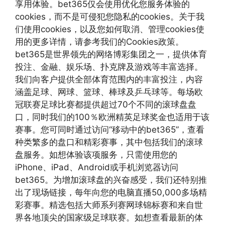
享用体验。bet365仅会使用优化您服务体验的
cookies，而不是可侵犯您隐私的cookies。关于我
们使用cookies，以及您如何取消、管理cookies使
用的更多详情，请参考我们的Cookies政策。
bet365是世界领先的网络博彩集团之一，提供体育
投注、金融、娱乐场、扑克牌及游戏等丰富选择。
我们向客户提供全部体育范围内的丰富投注，内容
涵盖足球、网球、篮球、棒球及乒乓球等。每场欧
冠联赛足球比赛都提供超过70个不同的滚球盘盘
口，同时我们的100％欧洲精英足球奖金也适用于该
赛事。您可同时通过访问“移动中的bet365”，查看
种类繁多的盘口和精彩赛事，其中包括我们的滚球
盘服务。如想体验该项服务，只需使用您的
iPhone、iPad、Android或手机浏览器访问
bet365。为增加滚球盘的兴奋感受，我们还特别推
出了现场链接，每年向您的电脑直播50,000多场精
彩赛事。精选包括大师系列赛网球锦标赛和来自世
界各地顶尖的国家级足球联赛。如想查看最新的体