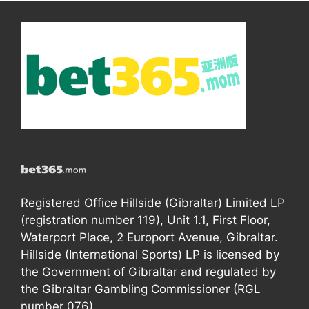
Registered Office Hillside (Gibraltar) Limited LP
(registration number 119), Unit 1.1, First Floor,
Waterport Place, 2 Europort Avenue, Gibraltar.
Hillside (International Sports) LP is licensed by
the Government of Gibraltar and regulated by
the Gibraltar Gambling Commissioner (RGL
number 076).