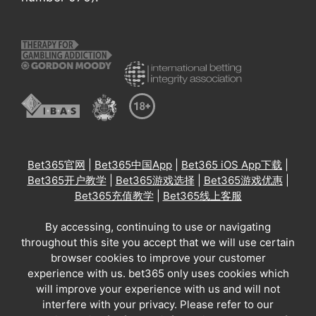
Bet365官网
|
Bet365中国App
|
Bet365 iOS App下载
|
Bet365开户教学
|
Bet365游戏选择
|
Bet365游戏优惠
|
Bet365充值教学
|
Bet365线上客服
By accessing, continuing to use or navigating
throughout this site you accept that we will use certain
browser cookies to improve your customer
experience with us. bet365 only uses cookies which
will improve your experience with us and will not
interfere with your privacy. Please refer to our