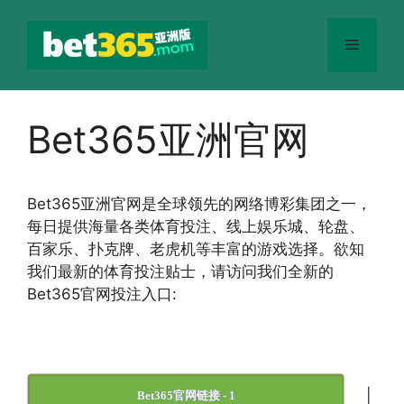
跳
至
菜
内
容
单
Bet365亚洲官网
Bet365
亚洲官网
是全球领先的网络博彩集团之一，
每日提供海量各类体育投注、线上娱乐城、轮盘、
百家乐、扑克牌、老虎机等丰富的游戏选择。欲知
我们最新的体育投注贴士，请访问我们全新的
Bet365官网投注入口:
|
Bet365官网链接 - 1