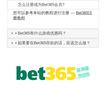
怎么注册成为Bet365会员?
您可以参考本站的教程进行注册 ---
Bet365注
册教程
Bet365有什么游戏优惠吗？
如果要在Bet365存款的话，应该怎么做？