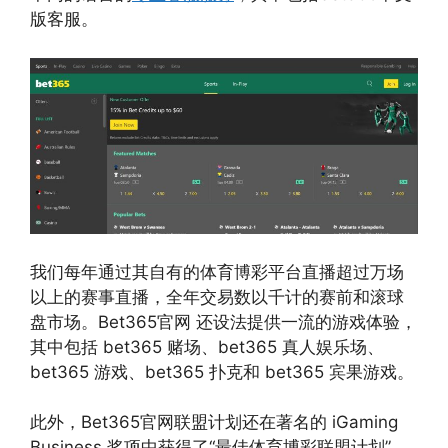
版客服。
我们每年通过其自有的体育博彩平台直播超过万场
以上的赛事直播，全年交易数以千计的赛前和滚球
盘市场。Bet365官网 还设法提供一流的游戏体验，
其中包括 bet365 赌场、bet365 真人娱乐场、
bet365 游戏、bet365 扑克和 bet365 宾果游戏。
此外，Bet365官网联盟计划还在著名的 iGaming
Business 奖项中获得了“最佳体育博彩联盟计划”，