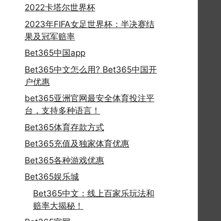
2022卡塔尔世界杯
2023年FIFA女足世界杯：半决赛结
果及冠军赔率
Bet365中国app
Bet365中文怎么用? Bet365中国开
户优惠
bet365亚洲官网最安全体育投注平
台，支持多种语言！
Bet365体育存款方式
Bet365充值及独家体育优惠
Bet365各种游戏优惠
Bet365娱乐城
Bet365中文：线上百家乐玩法和
赔率大揭秘！