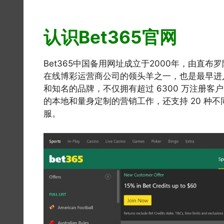
认识Bet365官网
Bet365中国备用网址成立于2000年，由直
在线博彩运营商公司的领头羊之一，也是最早进
和知名的品牌，不仅拥有超过 6300 万注册客户
的本地和量身定制的营销工作，还支持 20 种不
服。