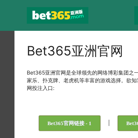
跳
至
内
容
Bet365亚洲官网
Bet365
亚洲官网
是全球领先的网络博彩集团之
家乐、扑克牌、老虎机等丰富的游戏选择。欲知我
网投注入口:
|
Bet365官网链接 - 1
Bet