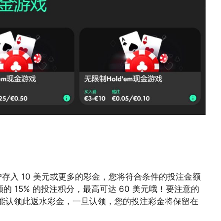
存入 10 美元或更多的彩金，您将符合条件的投注金额
的 15% 的投注积分，最高可达 60 美元哦！要注意的
才能认领此返水彩金，一旦认领，您的投注彩金将保留在