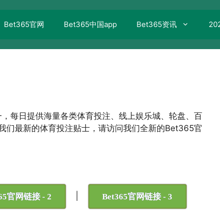
Bet365官网
Bet365中国app
Bet365资讯
2
一，每日提供海量各类体育投注、线上娱乐城、轮盘、百
们最新的体育投注贴士，请访问我们全新的Bet365官
|
365官网链接 - 2
Bet365官网链接 - 3