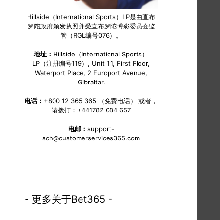
Hillside（International Sports）LP是由直布
罗陀政府颁发执照并受直布罗陀博彩委员会监
管（RGL编号076）。
地址：
Hillside（International Sports）
LP（注册编号119）, Unit 1.1, First Floor,
Waterport Place, 2 Europort Avenue,
Gibraltar.
电话：
+800 12 365 365 （免费电话） 或者，
请拨打：+441782 684 657
电邮：
support-
sch@customerservices365.com
- 更多关于Bet365 -