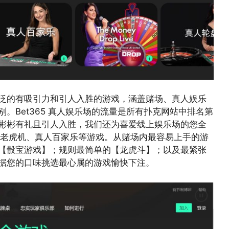
泛的有吸引力和引人入胜的游戏，涵盖赌场、真人娱乐
。Bet365 真人娱乐场的流量是所有扑克网站中排名第
彬彬有礼且引人入胜，我们还为喜爱线上娱乐场的您全
克、老虎机、真人百家乐等游戏。从赌场内最容易上手的游
【骰宝游戏】；规则最简单的【龙虎斗】；以及最紧张
据您的口味挑选最心属的游戏愉快下注。