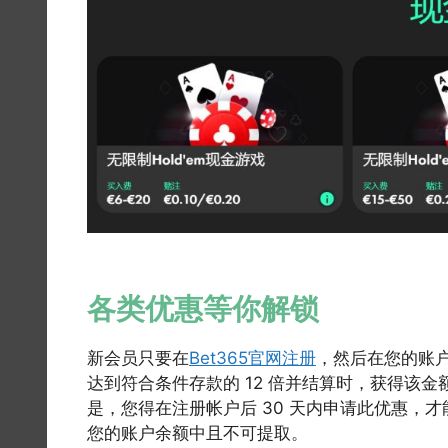
各类优惠等你解锁
新会员只要在
Bet365官网注册
，然后在您的账户
达到符合条件存款的 12 倍并结算时，获得该金额
是，您得在注册帐户后 30 天内申请此优惠，
您的账户余额中且不可提取。