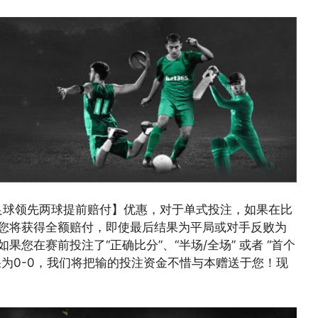
【足球领先两球提前赔付】优惠，对于单式投注，如果在比
您将获得全额赔付，即使最后结果为平局或对手反败为
您在赛前投注了“正确比分”、“半场/全场” 或者 “首个
为0-0，我们将把输的投注资金不惜与本赠送于您！现