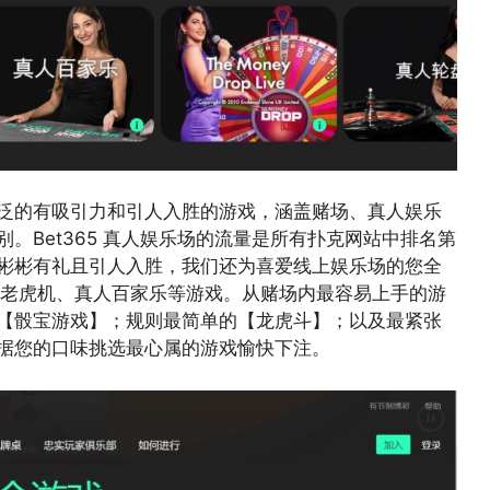
泛的有吸引力和引人入胜的游戏，涵盖赌场、真人娱乐
。Bet365 真人娱乐场的流量是所有扑克网站中排名第
彬彬有礼且引人入胜，我们还为喜爱线上娱乐场的您全
克、老虎机、真人百家乐等游戏。从赌场内最容易上手的游
【骰宝游戏】；规则最简单的【龙虎斗】；以及最紧张
据您的口味挑选最心属的游戏愉快下注。