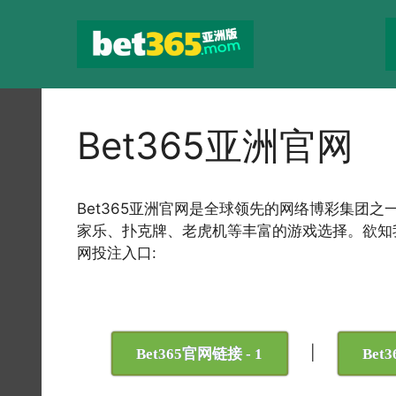
跳
至
内
容
Bet365亚洲官网
Bet365
亚洲官网
是全球领先的网络博彩集团之
家乐、扑克牌、老虎机等丰富的游戏选择。欲知我
网投注入口:
|
Bet365官网链接 - 1
Bet