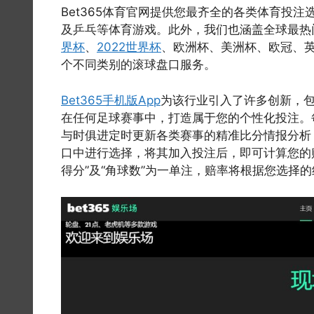
Bet365体育官网提供您最齐全的各类体育投
及乒乓等体育游戏。此外，我们也涵盖全球最热
界杯
、
2022世界杯
、欧洲杯、美洲杯、欧冠、英
个不同类别的滚球盘口服务。
Bet365手机版App
为该行业引入了许多创新，
在任何足球赛事中，打造属于您的个性化投注。每年
与时俱进定时更新各类赛事的精准比分情报分析
口中进行选择，将其加入投注后，即可计算您的赔
得分”及“角球数”为一单注，赔率将根据您选择