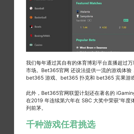
我们每年通过其自有的体育博彩平台直播超过万
市场。Bet365官网 还设法提供一流的游戏体验，其
bet365 游戏、bet365 扑克和 bet365 宾果游
此外，Bet365官网联盟计划还在著名的 iGamin
在2019 年连续第六年在 SBC 大奖中荣获“年度体
列前茅。
千种游戏任君挑选