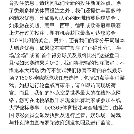
育投注信息，请访问我们全新的投注新闻站点。除
了类别多样的体育投注之外，我们还提供丰富多种
的精彩优惠。比如激动人心的欧洲精英足球奖金，
如果您在英超、意甲、西甲、德甲或欧洲冠军联赛
上进行过关投注，即有机会获取最高可达您彩金
100％比例的奖金。另外，还有我们的零分平局退本
大赠送优惠，如果您在赛前投注了"正确比分”、“半
场/全场” 或者“首个得分球员及最终比分”这些盘口，
且假如比赛结果为0-0，我们将把输的投注取消，不
惜退本大赠送!为何不尝试我们惊喜不断的在线娱乐
场？150多种精彩游戏任您选择，包括21点等各种游
戏。如想进行轮盘或百家乐，请立即访问现场荷
官。而且，我们的扑克室是世界最大的在线扑克网
络，您可在此挑战数千名现金比赛玩家或参加在线
大型锦标赛事。bet365体育投注与金融投注，由英
国博彩委员会颁发执照及进行监管。娱乐场、游戏
与扑克牌由直布罗陀政府颁发执照及进行监管。