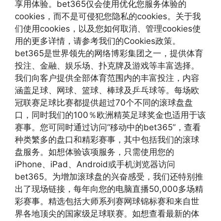
享用体验。bet365仅会使用优化您服务体验的
cookies，而不是可侵犯您隐私的cookies。关于我
们使用cookies，以及您如何取消、管理cookies使
用的更多详情，请参考我们的Cookies政策。
bet365是世界领先的网络博彩集团之一，提供体育
投注、金融、娱乐场、扑克牌及游戏等丰富选择。
我们向客户提供全部体育范围内的丰富投注，内容
涵盖足球、网球、篮球、棒球及乒乓球等。每场欧
冠联赛足球比赛都提供超过70个不同的滚球盘盘
口，同时我们的100％欧洲精英足球奖金也适用于该
赛事。您可同时通过访问“移动中的bet365”，查看
种类繁多的盘口和精彩赛事，其中包括我们的滚球
盘服务。如想体验该项服务，只需使用您的
iPhone、iPad、Android或手机浏览器访问
bet365。为增加滚球盘的兴奋感受，我们还特别推
出了现场链接，每年向您的电脑直播50,000多场精
彩赛事。精选包括大师系列赛网球锦标赛和来自世
界各地顶尖的国家级足球联赛。如想查看最新的体