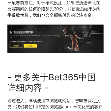
一项赛前投注。对于单式投注，如果您所选球队在
比赛期间的任何阶段领先20分，即使最后结果为对
手反败为胜，我们也会全额赔付您的投注资金。
- 更多关于Bet365中国
详细内容 -
通过进入、继续使用或浏览此网站，您即被认定接
受：我们将使用特定的浏览器cookies优化您的客户