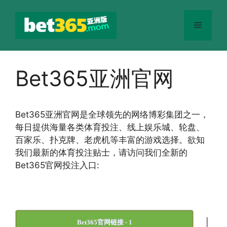
跳
至
菜
内
容
单
Bet365亚洲官网
Bet365
亚洲官网
是全球领先的网络博彩集团之一，
每日提供海量各类体育投注、线上娱乐城、轮盘、
百家乐、扑克牌、老虎机等丰富的游戏选择。欲知
我们最新的体育投注贴士，请访问我们全新的
Bet365官网投注入口:
|
Bet365官网链接 - 1