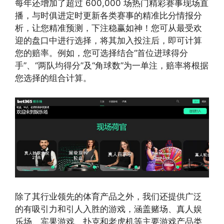
每年还增加了超过 600,000 场热门精彩赛事现场直
播，与时俱进定时更新各类赛事的精准比分情报分
析，让您精准预测，下注稳赢如神！您可从最受欢
迎的盘口中进行选择，将其加入投注后，即可计算
您的赔率。例如，您可选择结合“首位进球得分
手”、“两队均得分”及“角球数”为一单注，赔率将根据
您选择的组合计算。
除了其行业领先的体育产品之外，我们还提供广泛
的有吸引力和引人入胜的游戏，涵盖赌场、真人娱
乐场、宾果游戏、扑克和老虎机等主要游戏产品类