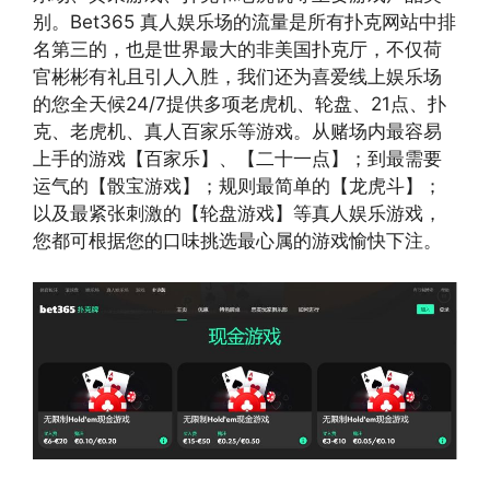
别。Bet365 真人娱乐场的流量是所有扑克网站中排
名第三的，也是世界最大的非美国扑克厅，不仅荷
官彬彬有礼且引人入胜，我们还为喜爱线上娱乐场
的您全天候24/7提供多项老虎机、轮盘、21点、扑
克、老虎机、真人百家乐等游戏。从赌场内最容易
上手的游戏【百家乐】、【二十一点】；到最需要
运气的【骰宝游戏】；规则最简单的【龙虎斗】；
以及最紧张刺激的【轮盘游戏】等真人娱乐游戏，
您都可根据您的口味挑选最心属的游戏愉快下注。