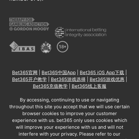
Bet365官网
|
Bet365中国App
|
Bet365 iOS App下载
|
Bet365开户教学
|
Bet365游戏选择
|
Bet365游戏优惠
|
Bet365充值教学
|
Bet365线上客服
By accessing, continuing to use or navigating
throughout this site you accept that we will use certain
browser cookies to improve your customer
experience with us. bet365 only uses cookies which
will improve your experience with us and will not
interfere with your privacy. Please refer to our