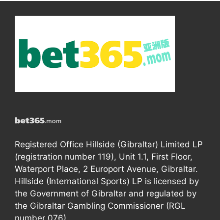
Registered Office Hillside (Gibraltar) Limited LP
(registration number 119), Unit 1.1, First Floor,
Waterport Place, 2 Europort Avenue, Gibraltar.
Hillside (International Sports) LP is licensed by
the Government of Gibraltar and regulated by
the Gibraltar Gambling Commissioner (RGL
number 076).