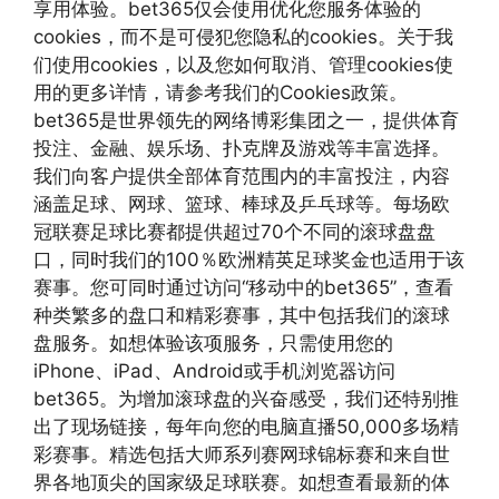
享用体验。bet365仅会使用优化您服务体验的
cookies，而不是可侵犯您隐私的cookies。关于我
们使用cookies，以及您如何取消、管理cookies使
用的更多详情，请参考我们的Cookies政策。
bet365是世界领先的网络博彩集团之一，提供体育
投注、金融、娱乐场、扑克牌及游戏等丰富选择。
我们向客户提供全部体育范围内的丰富投注，内容
涵盖足球、网球、篮球、棒球及乒乓球等。每场欧
冠联赛足球比赛都提供超过70个不同的滚球盘盘
口，同时我们的100％欧洲精英足球奖金也适用于该
赛事。您可同时通过访问“移动中的bet365”，查看
种类繁多的盘口和精彩赛事，其中包括我们的滚球
盘服务。如想体验该项服务，只需使用您的
iPhone、iPad、Android或手机浏览器访问
bet365。为增加滚球盘的兴奋感受，我们还特别推
出了现场链接，每年向您的电脑直播50,000多场精
彩赛事。精选包括大师系列赛网球锦标赛和来自世
界各地顶尖的国家级足球联赛。如想查看最新的体