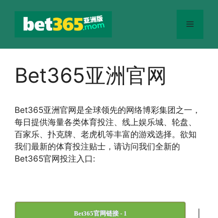
跳
至
菜
内
容
单
Bet365亚洲官网
Bet365
亚洲官网
是全球领先的网络博彩集团之一，
每日提供海量各类体育投注、线上娱乐城、轮盘、
百家乐、扑克牌、老虎机等丰富的游戏选择。欲知
我们最新的体育投注贴士，请访问我们全新的
Bet365官网投注入口:
|
Bet365官网链接 - 1