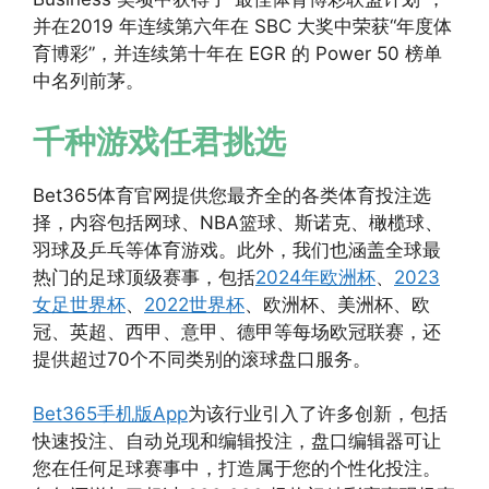
并在2019 年连续第六年在 SBC 大奖中荣获“年度体
育博彩”，并连续第十年在 EGR 的 Power 50 榜单
中名列前茅。
千种游戏任君挑选
Bet365体育官网提供您最齐全的各类体育投注选
择，内容包括网球、NBA篮球、斯诺克、橄榄球、
羽球及乒乓等体育游戏。此外，我们也涵盖全球最
热门的足球顶级赛事，包括
2024年欧洲杯
、
2023
女足世界杯
、
2022世界杯
、欧洲杯、美洲杯、欧
冠、英超、西甲、意甲、德甲等每场欧冠联赛，还
提供超过70个不同类别的滚球盘口服务。
Bet365手机版App
为该行业引入了许多创新，包括
快速投注、自动兑现和编辑投注，盘口编辑器可让
您在任何足球赛事中，打造属于您的个性化投注。