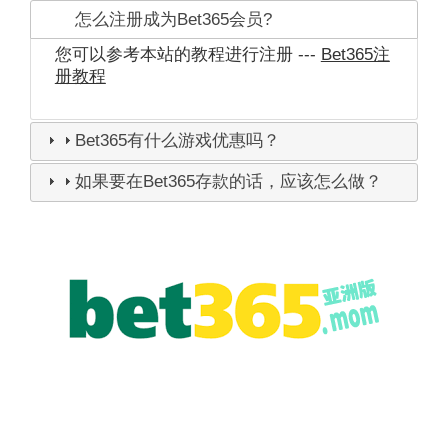
怎么注册成为Bet365会员?
您可以参考本站的教程进行注册 ---
Bet365注
册教程
Bet365有什么游戏优惠吗？
如果要在Bet365存款的话，应该怎么做？