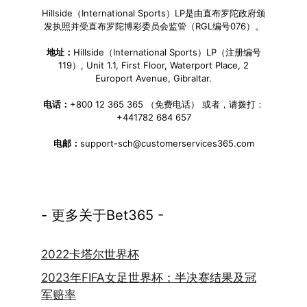
Hillside（International Sports）LP是由直布罗陀政府颁
发执照并受直布罗陀博彩委员会监管（RGL编号076）。
地址：
Hillside（International Sports）LP（注册编号
119）, Unit 1.1, First Floor, Waterport Place, 2
Europort Avenue, Gibraltar.
电话：
+800 12 365 365 （免费电话） 或者，请拨打：
+441782 684 657
电邮：
support-sch@customerservices365.com
- 更多关于Bet365 -
2022卡塔尔世界杯
2023年FIFA女足世界杯：半决赛结果及冠
军赔率