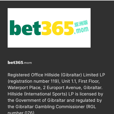
Registered Office Hillside (Gibraltar) Limited LP
(registration number 119), Unit 1.1, First Floor,
Waterport Place, 2 Europort Avenue, Gibraltar.
Hillside (International Sports) LP is licensed by
the Government of Gibraltar and regulated by
the Gibraltar Gambling Commissioner (RGL
number 076).