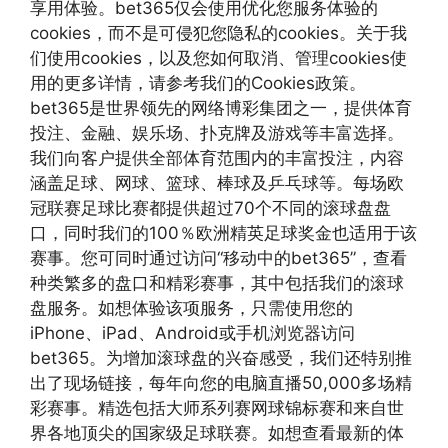
享用体验。bet365仅会使用优化您服务体验的
cookies，而不是可侵犯您隐私的cookies。关于我
们使用cookies，以及您如何取消、管理cookies使
用的更多详情，请参考我们的Cookies政策。
bet365是世界领先的网络博彩集团之一，提供体育
投注、金融、娱乐场、扑克牌及游戏等丰富选择。
我们向客户提供全部体育范围内的丰富投注，内容
涵盖足球、网球、篮球、棒球及乒乓球等。每场欧
冠联赛足球比赛都提供超过70个不同的滚球盘盘
口，同时我们的100％欧洲精英足球奖金也适用于该
赛事。您可同时通过访问“移动中的bet365”，查看
种类繁多的盘口和精彩赛事，其中包括我们的滚球
盘服务。如想体验该项服务，只需使用您的
iPhone、iPad、Android或手机浏览器访问
bet365。为增加滚球盘的兴奋感受，我们还特别推
出了现场链接，每年向您的电脑直播50,000多场精
彩赛事。精选包括大师系列赛网球锦标赛和来自世
界各地顶尖的国家级足球联赛。如想查看最新的体