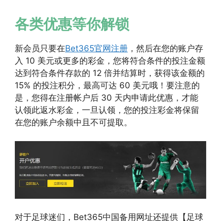
各类优惠等你解锁
新会员只要在
Bet365官网注册
，然后在您的账户存
入 10 美元或更多的彩金，您将符合条件的投注金额
达到符合条件存款的 12 倍并结算时，获得该金额的
15% 的投注积分，最高可达 60 美元哦！要注意的
是，您得在注册帐户后 30 天内申请此优惠，才能
认领此返水彩金，一旦认领，您的投注彩金将保留
在您的账户余额中且不可提取。
对于足球迷们，Bet365中国备用网址还提供【足球