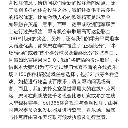
育投注信息，请访问我们全新的投注新闻站点。除
了类别多样的体育投注之外，我们还提供丰富多种
的精彩优惠。比如激动人心的欧洲精英足球奖金，
如果您在英超、意甲、西甲、德甲或欧洲冠军联赛
上进行过关投注，即有机会获取最高可达您彩金
100％比例的奖金。另外，还有我们的零分平局退本
大赠送优惠，如果您在赛前投注了"正确比分”、“半
场/全场” 或者“首个得分球员及最终比分”这些盘口，
且假如比赛结果为0-0，我们将把输的投注取消，不
惜退本大赠送!为何不尝试我们惊喜不断的在线娱乐
场？150多种精彩游戏任您选择，包括21点等各种游
戏。如想进行轮盘或百家乐，请立即访问现场荷
官。而且，我们的扑克室是世界最大的在线扑克网
络，您可在此挑战数千名现金比赛玩家或参加在线
大型锦标赛事。bet365体育投注与金融投注，由英
国博彩委员会颁发执照及进行监管。娱乐场、游戏
与扑克牌由直布罗陀政府颁发执照及进行监管。