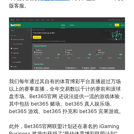
版客服。
我们每年通过其自有的体育博彩平台直播超过万场
以上的赛事直播，全年交易数以千计的赛前和滚球
盘市场。Bet365官网 还设法提供一流的游戏体验，
其中包括 bet365 赌场、bet365 真人娱乐场、
bet365 游戏、bet365 扑克和 bet365 宾果游戏。
此外，Bet365官网联盟计划还在著名的 iGaming
Business 奖项中获得了“最佳体育博彩联盟计划”，