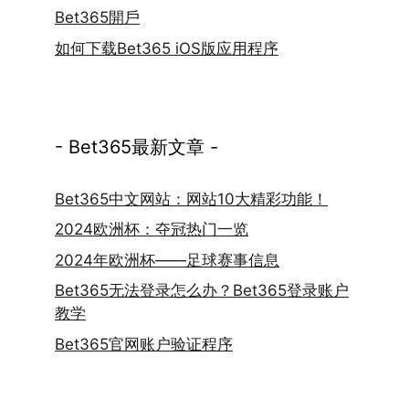
Bet365開戶
如何下载Bet365 iOS版应用程序
- Bet365最新文章 -
Bet365中文网站：网站10大精彩功能！
2024欧洲杯：夺冠热门一览
2024年欧洲杯——足球赛事信息
Bet365无法登录怎么办？Bet365登录账户
教学
Bet365官网账户验证程序