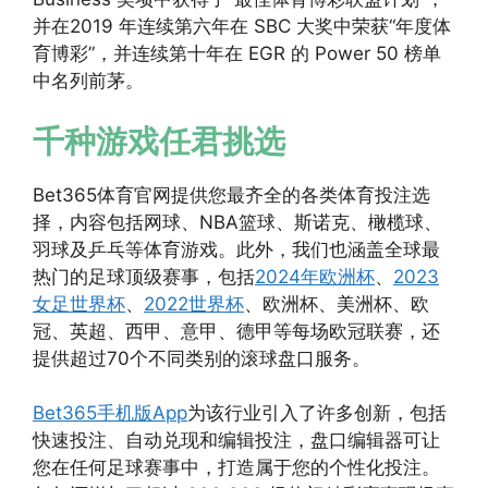
并在2019 年连续第六年在 SBC 大奖中荣获“年度体
育博彩”，并连续第十年在 EGR 的 Power 50 榜单
中名列前茅。
千种游戏任君挑选
Bet365体育官网提供您最齐全的各类体育投注选
择，内容包括网球、NBA篮球、斯诺克、橄榄球、
羽球及乒乓等体育游戏。此外，我们也涵盖全球最
热门的足球顶级赛事，包括
2024年欧洲杯
、
2023
女足世界杯
、
2022世界杯
、欧洲杯、美洲杯、欧
冠、英超、西甲、意甲、德甲等每场欧冠联赛，还
提供超过70个不同类别的滚球盘口服务。
Bet365手机版App
为该行业引入了许多创新，包括
快速投注、自动兑现和编辑投注，盘口编辑器可让
您在任何足球赛事中，打造属于您的个性化投注。