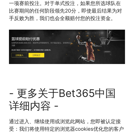
一项赛前投注。对于单式投注，如果您所选球队在
比赛期间的任何阶段领先20分，即使最后结果为对
手反败为胜，我们也会全额赔付您的投注资金。
- 更多关于Bet365中国
详细内容 -
通过进入、继续使用或浏览此网站，您即被认定接
受：我们将使用特定的浏览器cookies优化您的客户