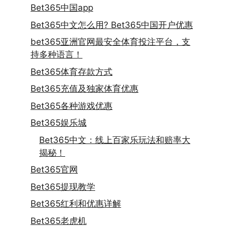
Bet365中国app
Bet365中文怎么用? Bet365中国开户优惠
bet365亚洲官网最安全体育投注平台，支
持多种语言！
Bet365体育存款方式
Bet365充值及独家体育优惠
Bet365各种游戏优惠
Bet365娱乐城
Bet365中文：线上百家乐玩法和赔率大
揭秘！
Bet365官网
Bet365提现教学
Bet365红利和优惠详解
Bet365老虎机