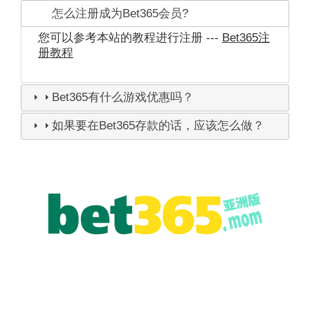
怎么注册成为Bet365会员?
您可以参考本站的教程进行注册 ---
Bet365注
册教程
Bet365有什么游戏优惠吗？
如果要在Bet365存款的话，应该怎么做？