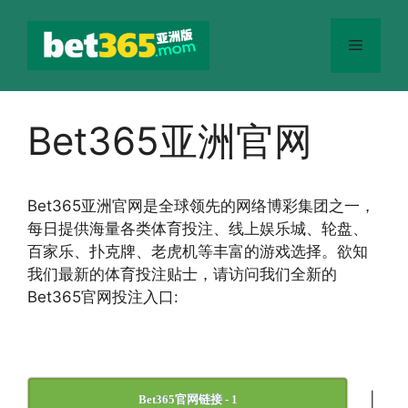
跳
至
菜
内
容
单
Bet365亚洲官网
Bet365
亚洲官网
是全球领先的网络博彩集团之一，
每日提供海量各类体育投注、线上娱乐城、轮盘、
百家乐、扑克牌、老虎机等丰富的游戏选择。欲知
我们最新的体育投注贴士，请访问我们全新的
Bet365官网投注入口:
|
Bet365官网链接 - 1