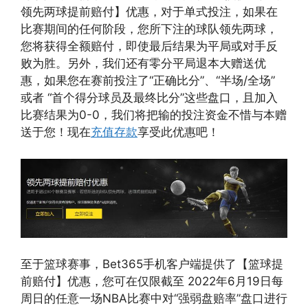
领先两球提前赔付】优惠，对于单式投注，如果在
比赛期间的任何阶段，您所下注的球队领先两球，
您将获得全额赔付，即使最后结果为平局或对手反
败为胜。另外，我们还有零分平局退本大赠送优
惠，如果您在赛前投注了“正确比分”、“半场/全场”
或者 “首个得分球员及最终比分”这些盘口，且加入
比赛结果为0-0，我们将把输的投注资金不惜与本赠
送于您！现在
充值存款
享受此优惠吧！
至于篮球赛事，Bet365手机客户端提供了【篮球提
前赔付】优惠，您可在仅限截至 2022年6月19日每
周日的任意一场NBA比赛中对“强弱盘赔率”盘口进行