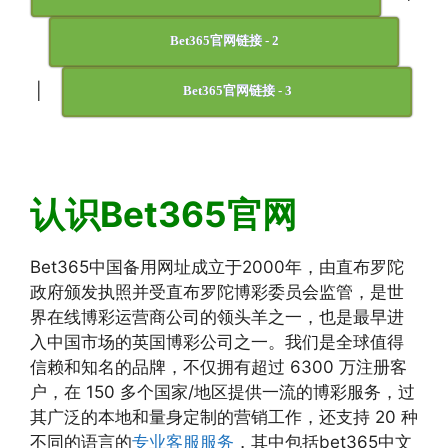
Bet365官网链接 - 2
|
Bet365官网链接 - 3
认识Bet365官网
Bet365中国备用网址成立于2000年，由直布罗陀
政府颁发执照并受直布罗陀博彩委员会监管，是世
界在线博彩运营商公司的领头羊之一，也是最早进
入中国市场的英国博彩公司之一。我们是全球值得
信赖和知名的品牌，不仅拥有超过 6300 万注册客
户，在 150 多个国家/地区提供一流的博彩服务，过
其广泛的本地和量身定制的营销工作，还支持 20 种
不同的语言的
专业客服服务
，其中包括bet365中文