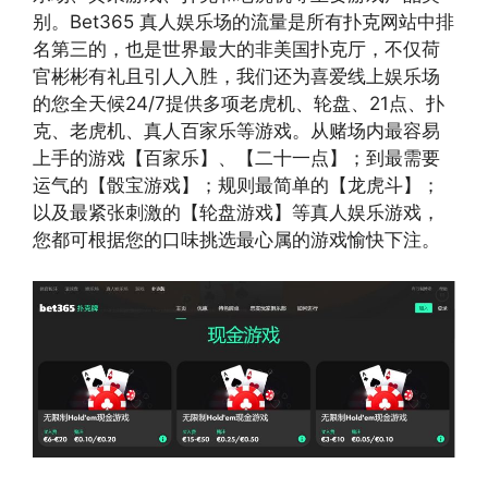
别。Bet365 真人娱乐场的流量是所有扑克网站中排
名第三的，也是世界最大的非美国扑克厅，不仅荷
官彬彬有礼且引人入胜，我们还为喜爱线上娱乐场
的您全天候24/7提供多项老虎机、轮盘、21点、扑
克、老虎机、真人百家乐等游戏。从赌场内最容易
上手的游戏【百家乐】、【二十一点】；到最需要
运气的【骰宝游戏】；规则最简单的【龙虎斗】；
以及最紧张刺激的【轮盘游戏】等真人娱乐游戏，
您都可根据您的口味挑选最心属的游戏愉快下注。