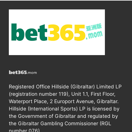
Registered Office Hillside (Gibraltar) Limited LP
(registration number 119), Unit 1.1, First Floor,
Waterport Place, 2 Europort Avenue, Gibraltar.
Hillside (International Sports) LP is licensed by
the Government of Gibraltar and regulated by
the Gibraltar Gambling Commissioner (RGL
number 076).