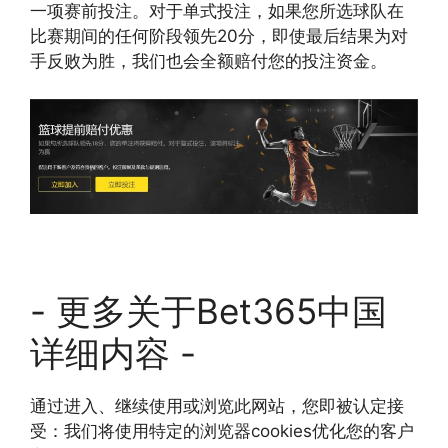
一项赛前投注。对于单式投注，如果您所选球队在
比赛期间的任何阶段领先20分，即使最后结果为对
手反败为胜，我们也会全额赔付您的投注资金。
- 更多关于Bet365中国
详细内容 -
通过进入、继续使用或浏览此网站，您即被认定接
受：我们将使用特定的浏览器cookies优化您的客户