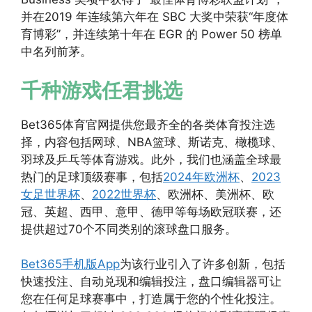
并在2019 年连续第六年在 SBC 大奖中荣获“年度体
育博彩”，并连续第十年在 EGR 的 Power 50 榜单
中名列前茅。
千种游戏任君挑选
Bet365体育官网提供您最齐全的各类体育投注选
择，内容包括网球、NBA篮球、斯诺克、橄榄球、
羽球及乒乓等体育游戏。此外，我们也涵盖全球最
热门的足球顶级赛事，包括
2024年欧洲杯
、
2023
女足世界杯
、
2022世界杯
、欧洲杯、美洲杯、欧
冠、英超、西甲、意甲、德甲等每场欧冠联赛，还
提供超过70个不同类别的滚球盘口服务。
Bet365手机版App
为该行业引入了许多创新，包括
快速投注、自动兑现和编辑投注，盘口编辑器可让
您在任何足球赛事中，打造属于您的个性化投注。