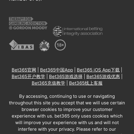
Bet365官网
|
Bet365中国App
|
Bet365 iOS App下载
|
Bet365开户教学
|
Bet365游戏选择
|
Bet365游戏优惠
|
Bet365充值教学
|
Bet365线上客服
By accessing, continuing to use or navigating
throughout this site you accept that we will use certain
browser cookies to improve your customer
experience with us. bet365 only uses cookies which
will improve your experience with us and will not
interfere with your privacy. Please refer to our