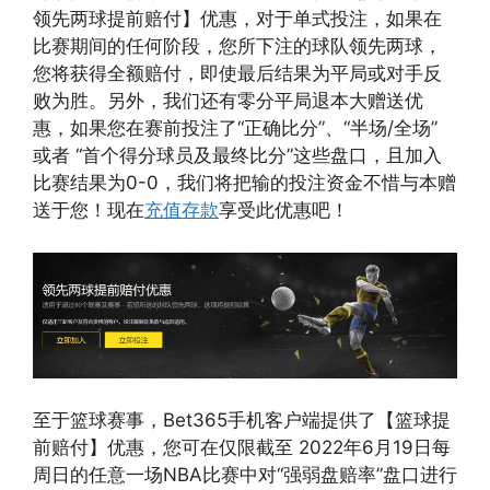
领先两球提前赔付】优惠，对于单式投注，如果在
比赛期间的任何阶段，您所下注的球队领先两球，
您将获得全额赔付，即使最后结果为平局或对手反
败为胜。另外，我们还有零分平局退本大赠送优
惠，如果您在赛前投注了“正确比分”、“半场/全场”
或者 “首个得分球员及最终比分”这些盘口，且加入
比赛结果为0-0，我们将把输的投注资金不惜与本赠
送于您！现在
充值存款
享受此优惠吧！
至于篮球赛事，Bet365手机客户端提供了【篮球提
前赔付】优惠，您可在仅限截至 2022年6月19日每
周日的任意一场NBA比赛中对“强弱盘赔率”盘口进行