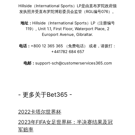
Hillside（International Sports）LP是由直布罗陀政府颁
发执照并受直布罗陀博彩委员会监管（RGL编号076）。
地址：
Hillside（International Sports）LP（注册编号
119）, Unit 1.1, First Floor, Waterport Place, 2
Europort Avenue, Gibraltar.
电话：
+800 12 365 365 （免费电话） 或者，请拨打：
+441782 684 657
电邮：
support-sch@customerservices365.com
- 更多关于Bet365 -
2022卡塔尔世界杯
2023年FIFA女足世界杯：半决赛结果及冠
军赔率