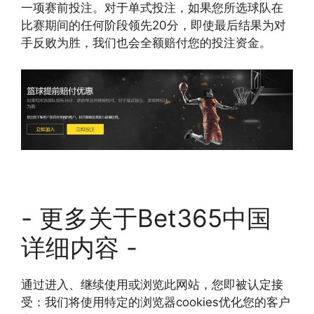
一项赛前投注。对于单式投注，如果您所选球队在
比赛期间的任何阶段领先20分，即使最后结果为对
手反败为胜，我们也会全额赔付您的投注资金。
- 更多关于Bet365中国
详细内容 -
通过进入、继续使用或浏览此网站，您即被认定接
受：我们将使用特定的浏览器cookies优化您的客户