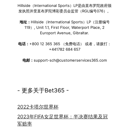
Hillside（International Sports）LP是由直布罗陀政府颁
发执照并受直布罗陀博彩委员会监管（RGL编号076）。
地址：
Hillside（International Sports）LP（注册编号
119）, Unit 1.1, First Floor, Waterport Place, 2
Europort Avenue, Gibraltar.
电话：
+800 12 365 365 （免费电话） 或者，请拨打：
+441782 684 657
电邮：
support-sch@customerservices365.com
- 更多关于Bet365 -
2022卡塔尔世界杯
2023年FIFA女足世界杯：半决赛结果及冠
军赔率