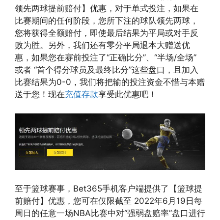
领先两球提前赔付】优惠，对于单式投注，如果在
比赛期间的任何阶段，您所下注的球队领先两球，
您将获得全额赔付，即使最后结果为平局或对手反
败为胜。另外，我们还有零分平局退本大赠送优
惠，如果您在赛前投注了“正确比分”、“半场/全场”
或者 “首个得分球员及最终比分”这些盘口，且加入
比赛结果为0-0，我们将把输的投注资金不惜与本赠
送于您！现在
充值存款
享受此优惠吧！
至于篮球赛事，Bet365手机客户端提供了【篮球提
前赔付】优惠，您可在仅限截至 2022年6月19日每
周日的任意一场NBA比赛中对“强弱盘赔率”盘口进行