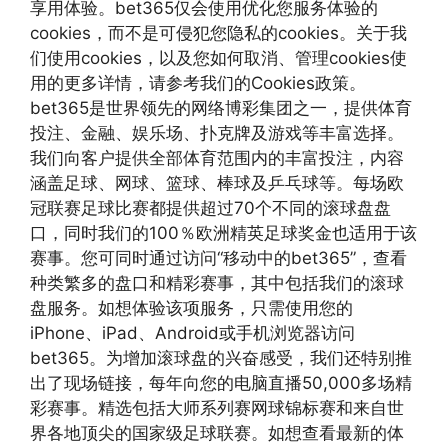
享用体验。bet365仅会使用优化您服务体验的
cookies，而不是可侵犯您隐私的cookies。关于我
们使用cookies，以及您如何取消、管理cookies使
用的更多详情，请参考我们的Cookies政策。
bet365是世界领先的网络博彩集团之一，提供体育
投注、金融、娱乐场、扑克牌及游戏等丰富选择。
我们向客户提供全部体育范围内的丰富投注，内容
涵盖足球、网球、篮球、棒球及乒乓球等。每场欧
冠联赛足球比赛都提供超过70个不同的滚球盘盘
口，同时我们的100％欧洲精英足球奖金也适用于该
赛事。您可同时通过访问“移动中的bet365”，查看
种类繁多的盘口和精彩赛事，其中包括我们的滚球
盘服务。如想体验该项服务，只需使用您的
iPhone、iPad、Android或手机浏览器访问
bet365。为增加滚球盘的兴奋感受，我们还特别推
出了现场链接，每年向您的电脑直播50,000多场精
彩赛事。精选包括大师系列赛网球锦标赛和来自世
界各地顶尖的国家级足球联赛。如想查看最新的体