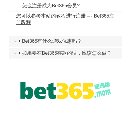
怎么注册成为Bet365会员?
您可以参考本站的教程进行注册 ---
Bet365注
册教程
Bet365有什么游戏优惠吗？
如果要在Bet365存款的话，应该怎么做？