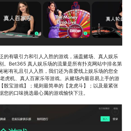
泛的有吸引力和引人入胜的游戏，涵盖赌场、真人娱乐
。Bet365 真人娱乐场的流量是所有扑克网站中排名第
彬彬有礼且引人入胜，我们还为喜爱线上娱乐场的您全
克、老虎机、真人百家乐等游戏。从赌场内最容易上手的游
【骰宝游戏】；规则最简单的【龙虎斗】；以及最紧张
据您的口味挑选最心属的游戏愉快下注。