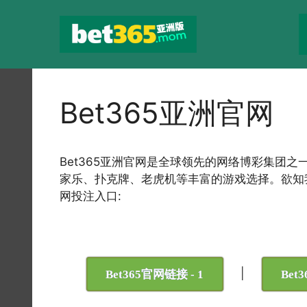
跳
至
内
容
Bet365亚洲官网
Bet365
亚洲官网
是全球领先的网络博彩集团之
家乐、扑克牌、老虎机等丰富的游戏选择。欲知我
网投注入口:
|
Bet365官网链接 - 1
Bet