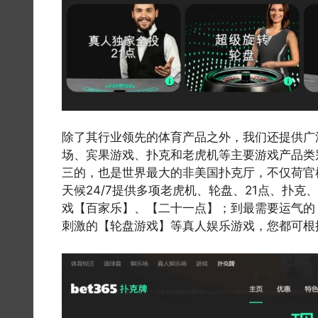
除了其行业领先的体育产品之外，我们还提供广
场、宾果游戏、扑克和老虎机等主要游戏产品类别
三的，也是世界最大的非美国扑克厅，不仅荷官
天候24/7提供多项老虎机、轮盘、21点、扑
戏【百家乐】、【二十一点】；到最需要运气的
刺激的【轮盘游戏】等真人娱乐游戏，您都可根