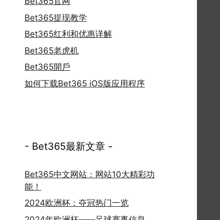
Bet365官网
Bet365提现教学
Bet365红利和优惠详解
Bet365老虎机
Bet365開戶
如何下载Bet365 iOS版应用程序
- Bet365最新文章 -
Bet365中文网站：网站10大精彩功
能！
2024欧洲杯：夺冠热门一览
2024年欧洲杯——足球赛事信息