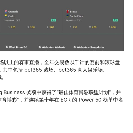
场以上的赛事直播，全年交易数以千计的赛前和滚球盘
中包括 bet365 赌场、bet365 真人娱乐场、
戏。
g Business 奖项中获得了“最佳体育博彩联盟计划”，并
育博彩”，并连续第十年在 EGR 的 Power 50 榜单中名