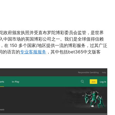
布罗陀政府颁发执照并受直布罗陀博彩委员会监管，是世界
入中国市场的英国博彩公司之一。我们是全球值得信赖
，在 150 多个国家/地区提供一流的博彩服务，过其广泛
同的语言的
专业客服服务
，其中包括bet365中文版客