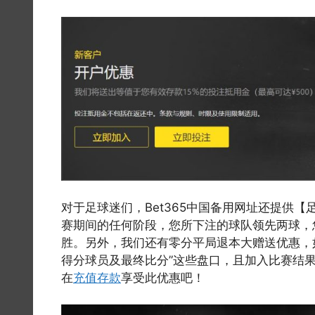
对于足球迷们，Bet365中国备用网址还提供
赛期间的任何阶段，您所下注的球队领先两球，
胜。另外，我们还有零分平局退本大赠送优惠，如果
得分球员及最终比分”这些盘口，且加入比赛结果
在
充值存款
享受此优惠吧！