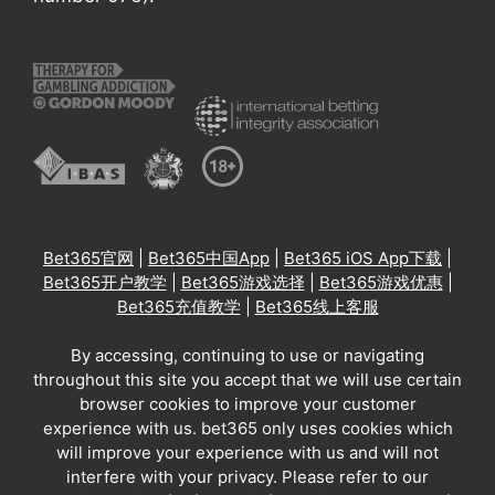
Bet365官网
|
Bet365中国App
|
Bet365 iOS App下载
|
Bet365开户教学
|
Bet365游戏选择
|
Bet365游戏优惠
|
Bet365充值教学
|
Bet365线上客服
By accessing, continuing to use or navigating
throughout this site you accept that we will use certain
browser cookies to improve your customer
experience with us. bet365 only uses cookies which
will improve your experience with us and will not
interfere with your privacy. Please refer to our