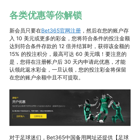
各类优惠等你解锁
新会员只要在
Bet365官网注册
，然后在您的账户存
入 10 美元或更多的彩金，您将符合条件的投注金额
达到符合条件存款的 12 倍并结算时，获得该金额的
15% 的投注积分，最高可达 60 美元哦！要注意的
是，您得在注册帐户后 30 天内申请此优惠，才能
认领此返水彩金，一旦认领，您的投注彩金将保留
在您的账户余额中且不可提取。
对于足球迷们，Bet365中国备用网址还提供【足球