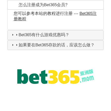
怎么注册成为Bet365会员?
您可以参考本站的教程进行注册 ---
Bet365注
册教程
Bet365有什么游戏优惠吗？
如果要在Bet365存款的话，应该怎么做？