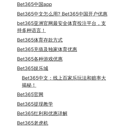
Bet365中国app
Bet365中文怎么用? Bet365中国开户优惠
bet365亚洲官网最安全体育投注平台，支
持多种语言！
Bet365体育存款方式
Bet365充值及独家体育优惠
Bet365各种游戏优惠
Bet365娱乐城
Bet365中文：线上百家乐玩法和赔率大
揭秘！
Bet365官网
Bet365提现教学
Bet365红利和优惠详解
Bet365老虎机