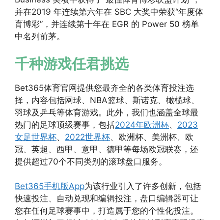
并在2019 年连续第六年在 SBC 大奖中荣获“年度体
育博彩”，并连续第十年在 EGR 的 Power 50 榜单
中名列前茅。
千种游戏任君挑选
Bet365体育官网提供您最齐全的各类体育投注选
择，内容包括网球、NBA篮球、斯诺克、橄榄球、
羽球及乒乓等体育游戏。此外，我们也涵盖全球最
热门的足球顶级赛事，包括
2024年欧洲杯
、
2023
女足世界杯
、
2022世界杯
、欧洲杯、美洲杯、欧
冠、英超、西甲、意甲、德甲等每场欧冠联赛，还
提供超过70个不同类别的滚球盘口服务。
Bet365手机版App
为该行业引入了许多创新，包括
快速投注、自动兑现和编辑投注，盘口编辑器可让
您在任何足球赛事中，打造属于您的个性化投注。