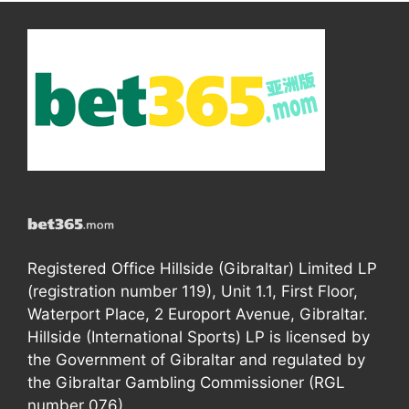
Registered Office Hillside (Gibraltar) Limited LP
(registration number 119), Unit 1.1, First Floor,
Waterport Place, 2 Europort Avenue, Gibraltar.
Hillside (International Sports) LP is licensed by
the Government of Gibraltar and regulated by
the Gibraltar Gambling Commissioner (RGL
number 076).