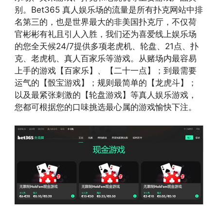
别。Bet365 真人娱乐场的流量是所有扑克网站中排
名第三的，也是世界最大的非美国扑克厅，不仅荷
官彬彬有礼且引人入胜，我们还为喜爱线上娱乐场
的您全天候24/7提供多项老虎机、轮盘、21点、扑
克、老虎机、真人百家乐等游戏。从赌场内最容易
上手的游戏【百家乐】、【二十一点】；到最需要
运气的【骰宝游戏】；规则最简单的【龙虎斗】；
以及最紧张刺激的【轮盘游戏】等真人娱乐游戏，
您都可根据您的口味挑选最心属的游戏愉快下注。