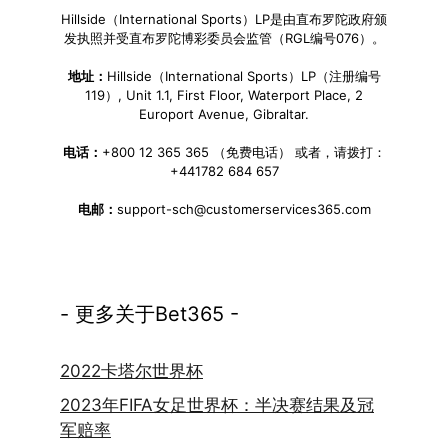
Hillside（International Sports）LP是由直布罗陀政府颁
发执照并受直布罗陀博彩委员会监管（RGL编号076）。
地址：
Hillside（International Sports）LP（注册编号
119）, Unit 1.1, First Floor, Waterport Place, 2
Europort Avenue, Gibraltar.
电话：
+800 12 365 365 （免费电话） 或者，请拨打：
+441782 684 657
电邮：
support-sch@customerservices365.com
- 更多关于Bet365 -
2022卡塔尔世界杯
2023年FIFA女足世界杯：半决赛结果及冠
军赔率