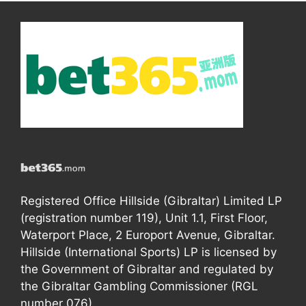
Registered Office Hillside (Gibraltar) Limited LP
(registration number 119), Unit 1.1, First Floor,
Waterport Place, 2 Europort Avenue, Gibraltar.
Hillside (International Sports) LP is licensed by
the Government of Gibraltar and regulated by
the Gibraltar Gambling Commissioner (RGL
number 076).