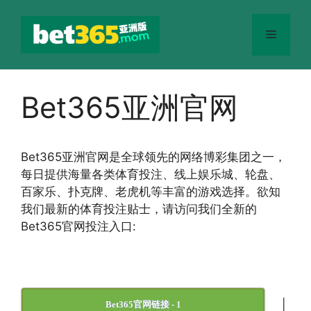
跳
至
菜
内
容
单
Bet365亚洲官网
Bet365
亚洲官网
是全球领先的网络博彩集团之一，
每日提供海量各类体育投注、线上娱乐城、轮盘、
百家乐、扑克牌、老虎机等丰富的游戏选择。欲知
我们最新的体育投注贴士，请访问我们全新的
Bet365官网投注入口:
|
Bet365官网链接 - 1