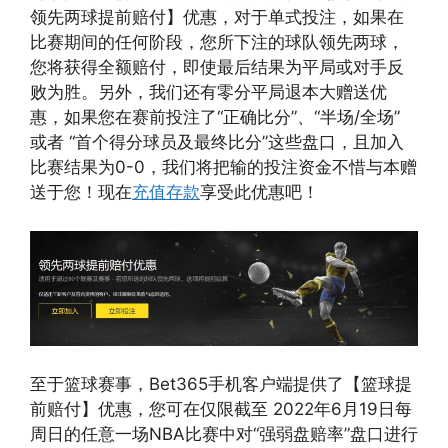
领先两球提前赔付】优惠，对于单式投注，如果在
比赛期间的任何阶段，您所下注的球队领先两球，
您将获得全额赔付，即使最后结果为平局或对手反
败为胜。另外，我们还有零分平局退本大赠送优
惠，如果您在赛前投注了“正确比分”、“半场/全场”
或者 “首个得分球员及最终比分”这些盘口，且加入
比赛结果为0-0，我们将把输的投注资金不惜与本赠
送于您！现在
充值存款
享受此优惠吧！
至于篮球赛事，Bet365手机客户端提供了【篮球提
前赔付】优惠，您可在仅限截至 2022年6月19日每
周日的任意一场NBA比赛中对“强弱盘赔率”盘口进行