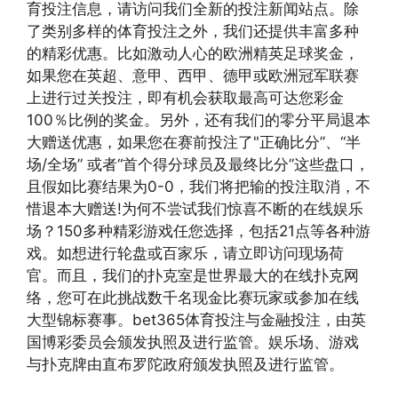
育投注信息，请访问我们全新的投注新闻站点。除
了类别多样的体育投注之外，我们还提供丰富多种
的精彩优惠。比如激动人心的欧洲精英足球奖金，
如果您在英超、意甲、西甲、德甲或欧洲冠军联赛
上进行过关投注，即有机会获取最高可达您彩金
100％比例的奖金。另外，还有我们的零分平局退本
大赠送优惠，如果您在赛前投注了"正确比分”、“半
场/全场” 或者“首个得分球员及最终比分”这些盘口，
且假如比赛结果为0-0，我们将把输的投注取消，不
惜退本大赠送!为何不尝试我们惊喜不断的在线娱乐
场？150多种精彩游戏任您选择，包括21点等各种游
戏。如想进行轮盘或百家乐，请立即访问现场荷
官。而且，我们的扑克室是世界最大的在线扑克网
络，您可在此挑战数千名现金比赛玩家或参加在线
大型锦标赛事。bet365体育投注与金融投注，由英
国博彩委员会颁发执照及进行监管。娱乐场、游戏
与扑克牌由直布罗陀政府颁发执照及进行监管。