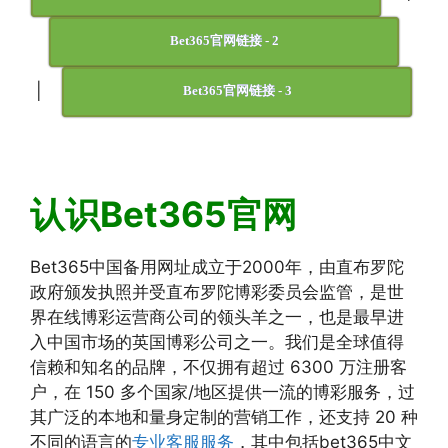
Bet365官网链接 - 2
|
Bet365官网链接 - 3
认识Bet365官网
Bet365中国备用网址成立于2000年，由直布罗陀
政府颁发执照并受直布罗陀博彩委员会监管，是世
界在线博彩运营商公司的领头羊之一，也是最早进
入中国市场的英国博彩公司之一。我们是全球值得
信赖和知名的品牌，不仅拥有超过 6300 万注册客
户，在 150 多个国家/地区提供一流的博彩服务，过
其广泛的本地和量身定制的营销工作，还支持 20 种
不同的语言的
专业客服服务
，其中包括bet365中文