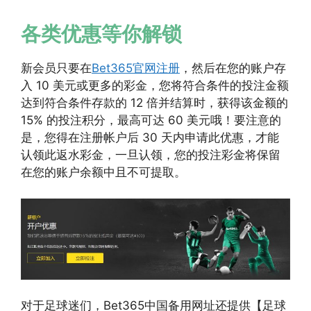
各类优惠等你解锁
新会员只要在
Bet365官网注册
，然后在您的账户存
入 10 美元或更多的彩金，您将符合条件的投注金额
达到符合条件存款的 12 倍并结算时，获得该金额的
15% 的投注积分，最高可达 60 美元哦！要注意的
是，您得在注册帐户后 30 天内申请此优惠，才能
认领此返水彩金，一旦认领，您的投注彩金将保留
在您的账户余额中且不可提取。
对于足球迷们，Bet365中国备用网址还提供【足球