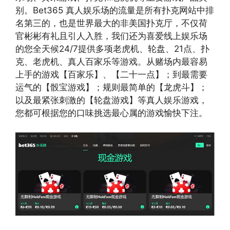
别。Bet365 真人娱乐场的流量是所有扑克网站中排
名第三的，也是世界最大的非美国扑克厅，不仅荷
官彬彬有礼且引人入胜，我们还为喜爱线上娱乐场
的您全天候24/7提供多项老虎机、轮盘、21点、扑
克、老虎机、真人百家乐等游戏。从赌场内最容易
上手的游戏【百家乐】、【二十一点】；到最需要
运气的【骰宝游戏】；规则最简单的【龙虎斗】；
以及最紧张刺激的【轮盘游戏】等真人娱乐游戏，
您都可根据您的口味挑选最心属的游戏愉快下注。