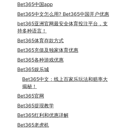
Bet365中国app
Bet365中文怎么用? Bet365中国开户优惠
bet365亚洲官网最安全体育投注平台，支
持多种语言！
Bet365体育存款方式
Bet365充值及独家体育优惠
Bet365各种游戏优惠
Bet365娱乐城
Bet365中文：线上百家乐玩法和赔率大
揭秘！
Bet365官网
Bet365提现教学
Bet365红利和优惠详解
Bet365老虎机