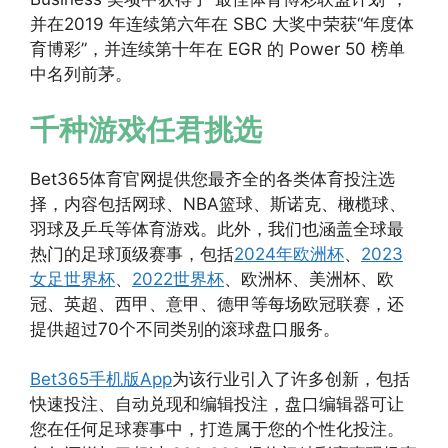
并在2019 年连续第六年在 SBC 大奖中荣获“年度体
育博彩”，并连续第十年在 EGR 的 Power 50 榜单
中名列前茅。
千种游戏任君挑选
Bet365体育官网提供您最齐全的各类体育投注选
择，内容包括网球、NBA篮球、斯诺克、橄榄球、
羽球及乒乓等体育游戏。此外，我们也涵盖全球最
热门的足球顶级赛事，包括
2024年欧洲杯
、
2023
女足世界杯
、
2022世界杯
、欧洲杯、美洲杯、欧
冠、英超、西甲、意甲、德甲等每场欧冠联赛，还
提供超过70个不同类别的滚球盘口服务。
Bet365手机版App
为该行业引入了许多创新，包括
快速投注、自动兑现和编辑投注，盘口编辑器可让
您在任何足球赛事中，打造属于您的个性化投注。