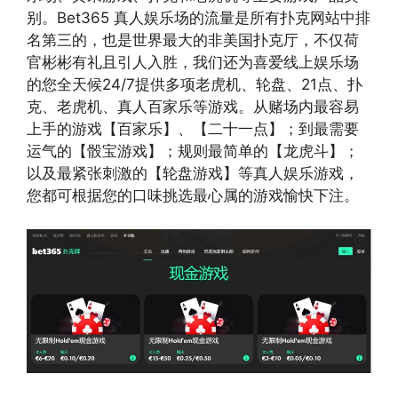
别。Bet365 真人娱乐场的流量是所有扑克网站中排
名第三的，也是世界最大的非美国扑克厅，不仅荷
官彬彬有礼且引人入胜，我们还为喜爱线上娱乐场
的您全天候24/7提供多项老虎机、轮盘、21点、扑
克、老虎机、真人百家乐等游戏。从赌场内最容易
上手的游戏【百家乐】、【二十一点】；到最需要
运气的【骰宝游戏】；规则最简单的【龙虎斗】；
以及最紧张刺激的【轮盘游戏】等真人娱乐游戏，
您都可根据您的口味挑选最心属的游戏愉快下注。