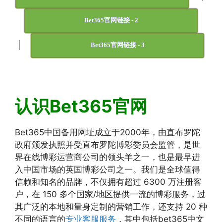
Bet365官网链接 - 2
|
Bet365官网链接 - 3
认识Bet365官网
Bet365中国备用网址成立于2000年，由直布罗陀
政府颁发执照并受直布罗陀博彩委员会监管，是世
界在线博彩运营商公司的领头羊之一，也是最早进
入中国市场的英国博彩公司之一。我们是全球值得
信赖和知名的品牌，不仅拥有超过 6300 万注册客
户，在 150 多个国家/地区提供一流的博彩服务，过
其广泛的本地和量身定制的营销工作，还支持 20 种
不同的语言的
专业客服服务
，其中包括bet365中文