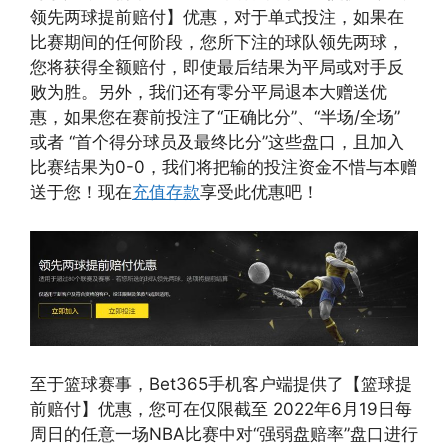
领先两球提前赔付】优惠，对于单式投注，如果在
比赛期间的任何阶段，您所下注的球队领先两球，
您将获得全额赔付，即使最后结果为平局或对手反
败为胜。另外，我们还有零分平局退本大赠送优
惠，如果您在赛前投注了“正确比分”、“半场/全场”
或者 “首个得分球员及最终比分”这些盘口，且加入
比赛结果为0-0，我们将把输的投注资金不惜与本赠
送于您！现在
充值存款
享受此优惠吧！
至于篮球赛事，Bet365手机客户端提供了【篮球提
前赔付】优惠，您可在仅限截至 2022年6月19日每
周日的任意一场NBA比赛中对“强弱盘赔率”盘口进行