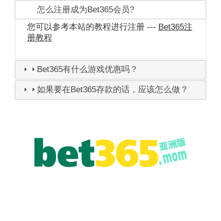
怎么注册成为Bet365会员?
您可以参考本站的教程进行注册 ---
Bet365注
册教程
Bet365有什么游戏优惠吗？
如果要在Bet365存款的话，应该怎么做？