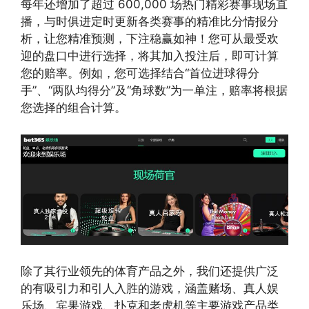
每年还增加了超过 600,000 场热门精彩赛事现场直
播，与时俱进定时更新各类赛事的精准比分情报分
析，让您精准预测，下注稳赢如神！您可从最受欢
迎的盘口中进行选择，将其加入投注后，即可计算
您的赔率。例如，您可选择结合“首位进球得分
手”、“两队均得分”及“角球数”为一单注，赔率将根据
您选择的组合计算。
除了其行业领先的体育产品之外，我们还提供广泛
的有吸引力和引人入胜的游戏，涵盖赌场、真人娱
乐场、宾果游戏、扑克和老虎机等主要游戏产品类