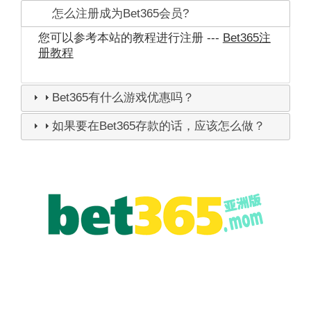
怎么注册成为Bet365会员?
您可以参考本站的教程进行注册 ---
Bet365注
册教程
Bet365有什么游戏优惠吗？
如果要在Bet365存款的话，应该怎么做？