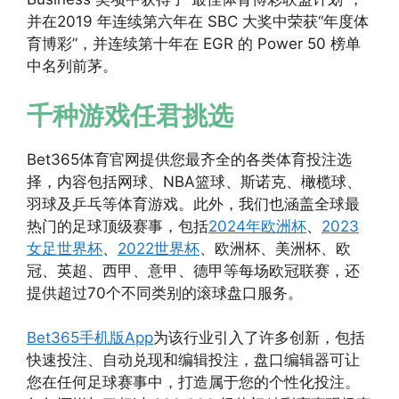
并在2019 年连续第六年在 SBC 大奖中荣获“年度体
育博彩”，并连续第十年在 EGR 的 Power 50 榜单
中名列前茅。
千种游戏任君挑选
Bet365体育官网提供您最齐全的各类体育投注选
择，内容包括网球、NBA篮球、斯诺克、橄榄球、
羽球及乒乓等体育游戏。此外，我们也涵盖全球最
热门的足球顶级赛事，包括
2024年欧洲杯
、
2023
女足世界杯
、
2022世界杯
、欧洲杯、美洲杯、欧
冠、英超、西甲、意甲、德甲等每场欧冠联赛，还
提供超过70个不同类别的滚球盘口服务。
Bet365手机版App
为该行业引入了许多创新，包括
快速投注、自动兑现和编辑投注，盘口编辑器可让
您在任何足球赛事中，打造属于您的个性化投注。