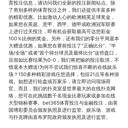
育投注信息，请访问我们全新的投注新闻站点。除
了类别多样的体育投注之外，我们还提供丰富多种
的精彩优惠。比如激动人心的欧洲精英足球奖金，
如果您在英超、意甲、西甲、德甲或欧洲冠军联赛
上进行过关投注，即有机会获取最高可达您彩金
100％比例的奖金。另外，还有我们的零分平局退本
大赠送优惠，如果您在赛前投注了"正确比分”、“半
场/全场” 或者“首个得分球员及最终比分”这些盘口，
且假如比赛结果为0-0，我们将把输的投注取消，不
惜退本大赠送!为何不尝试我们惊喜不断的在线娱乐
场？150多种精彩游戏任您选择，包括21点等各种游
戏。如想进行轮盘或百家乐，请立即访问现场荷
官。而且，我们的扑克室是世界最大的在线扑克网
络，您可在此挑战数千名现金比赛玩家或参加在线
大型锦标赛事。bet365体育投注与金融投注，由英
国博彩委员会颁发执照及进行监管。娱乐场、游戏
与扑克牌由直布罗陀政府颁发执照及进行监管。