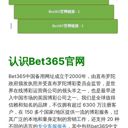
Bet365官网链接 - 2
|
Bet365官网链接 - 3
认识Bet365官网
Bet365中国备用网址成立于2000年，由直布罗陀
政府颁发执照并受直布罗陀博彩委员会监管，是世
界在线博彩运营商公司的领头羊之一，也是最早进
入中国市场的英国博彩公司之一。我们是全球值得
信赖和知名的品牌，不仅拥有超过 6300 万注册客
户，在 150 多个国家/地区提供一流的博彩服务，过
其广泛的本地和量身定制的营销工作，还支持 20 种
不同的语言的
专业客服服务
，其中包括bet365中文