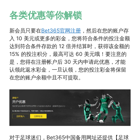
各类优惠等你解锁
新会员只要在
Bet365官网注册
，然后在您的账户存
入 10 美元或更多的彩金，您将符合条件的投注金额
达到符合条件存款的 12 倍并结算时，获得该金额的
15% 的投注积分，最高可达 60 美元哦！要注意的
是，您得在注册帐户后 30 天内申请此优惠，才能
认领此返水彩金，一旦认领，您的投注彩金将保留
在您的账户余额中且不可提取。
对于足球迷们，Bet365中国备用网址还提供【足球