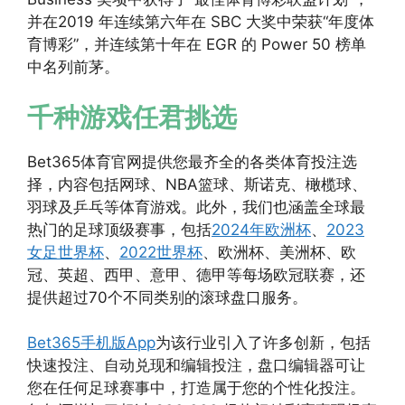
并在2019 年连续第六年在 SBC 大奖中荣获“年度体
育博彩”，并连续第十年在 EGR 的 Power 50 榜单
中名列前茅。
千种游戏任君挑选
Bet365体育官网提供您最齐全的各类体育投注选
择，内容包括网球、NBA篮球、斯诺克、橄榄球、
羽球及乒乓等体育游戏。此外，我们也涵盖全球最
热门的足球顶级赛事，包括
2024年欧洲杯
、
2023
女足世界杯
、
2022世界杯
、欧洲杯、美洲杯、欧
冠、英超、西甲、意甲、德甲等每场欧冠联赛，还
提供超过70个不同类别的滚球盘口服务。
Bet365手机版App
为该行业引入了许多创新，包括
快速投注、自动兑现和编辑投注，盘口编辑器可让
您在任何足球赛事中，打造属于您的个性化投注。