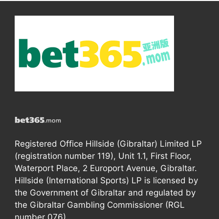
Registered Office Hillside (Gibraltar) Limited LP
(registration number 119), Unit 1.1, First Floor,
Waterport Place, 2 Europort Avenue, Gibraltar.
Hillside (International Sports) LP is licensed by
the Government of Gibraltar and regulated by
the Gibraltar Gambling Commissioner (RGL
number 076).