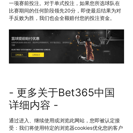
一项赛前投注。对于单式投注，如果您所选球队在
比赛期间的任何阶段领先20分，即使最后结果为对
手反败为胜，我们也会全额赔付您的投注资金。
- 更多关于Bet365中国
详细内容 -
通过进入、继续使用或浏览此网站，您即被认定接
受：我们将使用特定的浏览器cookies优化您的客户