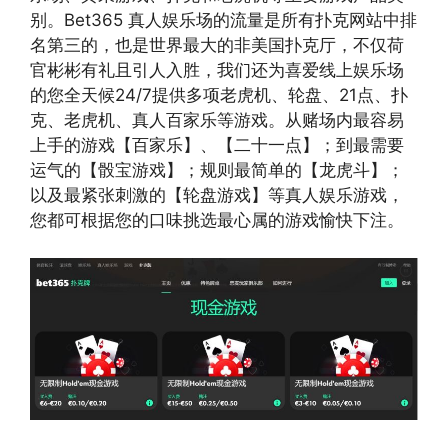
别。Bet365 真人娱乐场的流量是所有扑克网站中排
名第三的，也是世界最大的非美国扑克厅，不仅荷
官彬彬有礼且引人入胜，我们还为喜爱线上娱乐场
的您全天候24/7提供多项老虎机、轮盘、21点、扑
克、老虎机、真人百家乐等游戏。从赌场内最容易
上手的游戏【百家乐】、【二十一点】；到最需要
运气的【骰宝游戏】；规则最简单的【龙虎斗】；
以及最紧张刺激的【轮盘游戏】等真人娱乐游戏，
您都可根据您的口味挑选最心属的游戏愉快下注。