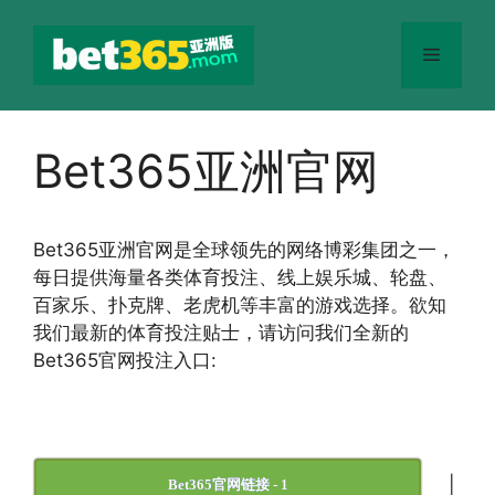
跳
至
菜
内
容
单
Bet365亚洲官网
Bet365
亚洲官网
是全球领先的网络博彩集团之一，
每日提供海量各类体育投注、线上娱乐城、轮盘、
百家乐、扑克牌、老虎机等丰富的游戏选择。欲知
我们最新的体育投注贴士，请访问我们全新的
Bet365官网投注入口:
|
Bet365官网链接 - 1