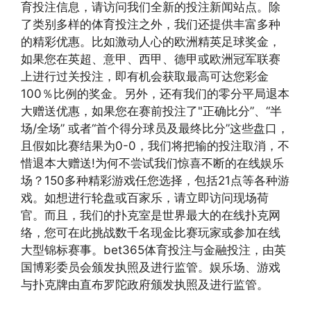
育投注信息，请访问我们全新的投注新闻站点。除
了类别多样的体育投注之外，我们还提供丰富多种
的精彩优惠。比如激动人心的欧洲精英足球奖金，
如果您在英超、意甲、西甲、德甲或欧洲冠军联赛
上进行过关投注，即有机会获取最高可达您彩金
100％比例的奖金。另外，还有我们的零分平局退本
大赠送优惠，如果您在赛前投注了"正确比分”、“半
场/全场” 或者“首个得分球员及最终比分”这些盘口，
且假如比赛结果为0-0，我们将把输的投注取消，不
惜退本大赠送!为何不尝试我们惊喜不断的在线娱乐
场？150多种精彩游戏任您选择，包括21点等各种游
戏。如想进行轮盘或百家乐，请立即访问现场荷
官。而且，我们的扑克室是世界最大的在线扑克网
络，您可在此挑战数千名现金比赛玩家或参加在线
大型锦标赛事。bet365体育投注与金融投注，由英
国博彩委员会颁发执照及进行监管。娱乐场、游戏
与扑克牌由直布罗陀政府颁发执照及进行监管。