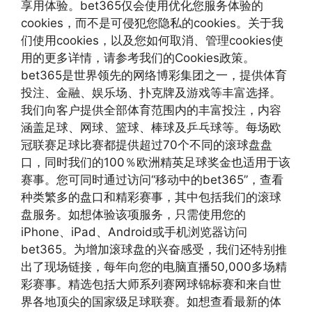
享用体验。bet365仅会使用优化您服务体验的
cookies，而不是可侵犯您隐私的cookies。关于我
们使用cookies，以及您如何取消、管理cookies使
用的更多详情，请参考我们的Cookies政策。
bet365是世界领先的网络博彩集团之一，提供体育
投注、金融、娱乐场、扑克牌及游戏等丰富选择。
我们向客户提供全部体育范围内的丰富投注，内容
涵盖足球、网球、篮球、棒球及乒乓球等。每场欧
冠联赛足球比赛都提供超过70个不同的滚球盘盘
口，同时我们的100％欧洲精英足球奖金也适用于该
赛事。您可同时通过访问“移动中的bet365”，查看
种类繁多的盘口和精彩赛事，其中包括我们的滚球
盘服务。如想体验该项服务，只需使用您的
iPhone、iPad、Android或手机浏览器访问
bet365。为增加滚球盘的兴奋感受，我们还特别推
出了现场链接，每年向您的电脑直播50,000多场精
彩赛事。精选包括大师系列赛网球锦标赛和来自世
界各地顶尖的国家级足球联赛。如想查看最新的体