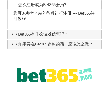
怎么注册成为Bet365会员?
您可以参考本站的教程进行注册 ---
Bet365注
册教程
Bet365有什么游戏优惠吗？
如果要在Bet365存款的话，应该怎么做？