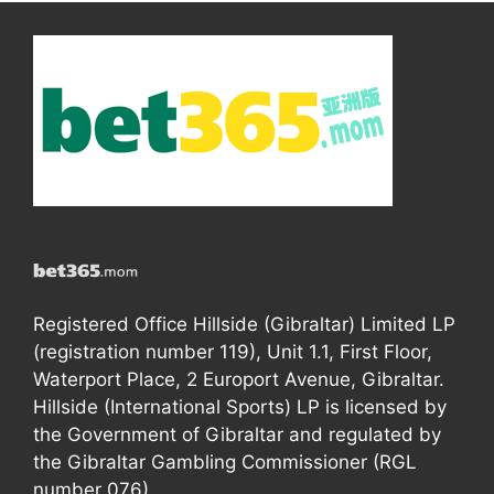
Registered Office Hillside (Gibraltar) Limited LP
(registration number 119), Unit 1.1, First Floor,
Waterport Place, 2 Europort Avenue, Gibraltar.
Hillside (International Sports) LP is licensed by
the Government of Gibraltar and regulated by
the Gibraltar Gambling Commissioner (RGL
number 076).