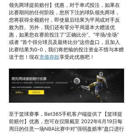
领先两球提前赔付】优惠，对于单式投注，如果在
比赛期间的任何阶段，您所下注的球队领先两球，
您将获得全额赔付，即使最后结果为平局或对手反
败为胜。另外，我们还有零分平局退本大赠送优
惠，如果您在赛前投注了“正确比分”、“半场/全场”
或者 “首个得分球员及最终比分”这些盘口，且加入
比赛结果为0-0，我们将把输的投注资金不惜与本赠
送于您！现在
充值存款
享受此优惠吧！
至于篮球赛事，Bet365手机客户端提供了【篮球提
前赔付】优惠，您可在仅限截至 2022年6月19日每
周日的任意一场NBA比赛中对“强弱盘赔率”盘口进行