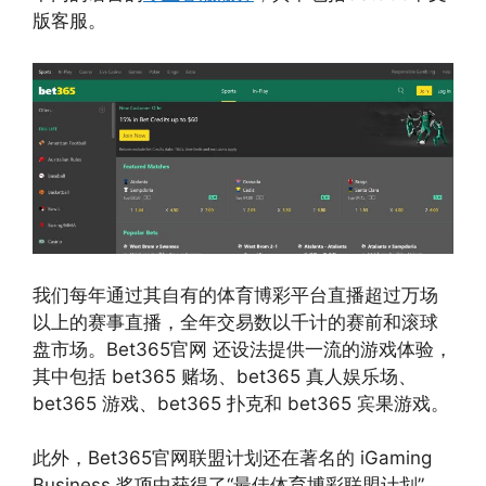
版客服。
我们每年通过其自有的体育博彩平台直播超过万场
以上的赛事直播，全年交易数以千计的赛前和滚球
盘市场。Bet365官网 还设法提供一流的游戏体验，
其中包括 bet365 赌场、bet365 真人娱乐场、
bet365 游戏、bet365 扑克和 bet365 宾果游戏。
此外，Bet365官网联盟计划还在著名的 iGaming
Business 奖项中获得了“最佳体育博彩联盟计划”，