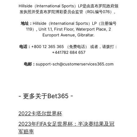
Hillside（International Sports）LP是由直布罗陀政府颁
发执照并受直布罗陀博彩委员会监管（RGL编号076）。
地址：
Hillside（International Sports）LP（注册编号
119）, Unit 1.1, First Floor, Waterport Place, 2
Europort Avenue, Gibraltar.
电话：
+800 12 365 365 （免费电话） 或者，请拨打：
+441782 684 657
电邮：
support-sch@customerservices365.com
- 更多关于Bet365 -
2022卡塔尔世界杯
2023年FIFA女足世界杯：半决赛结果及冠
军赔率