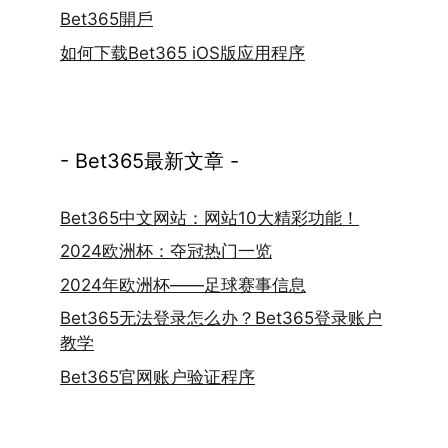
Bet365開戶
如何下载Bet365 iOS版应用程序
- Bet365最新文章 -
Bet365中文网站：网站10大精彩功能！
2024欧洲杯：夺冠热门一览
2024年欧洲杯——足球赛事信息
Bet365无法登录怎么办？Bet365登录账户
教学
Bet365官网账户验证程序