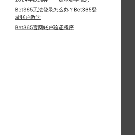
Bet365无法登录怎么办？Bet365登
录账户教学
Bet365官网账户验证程序