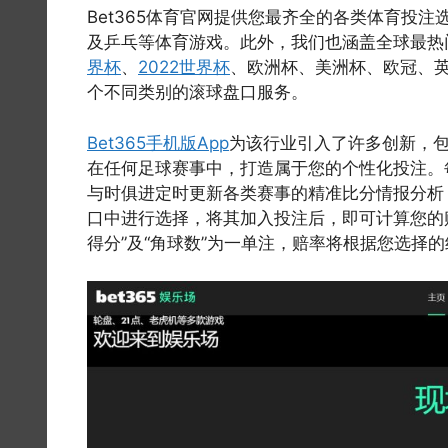
Bet365体育官网提供您最齐全的各类体育投
及乒乓等体育游戏。此外，我们也涵盖全球最热
界杯
、
2022世界杯
、欧洲杯、美洲杯、欧冠、英
个不同类别的滚球盘口服务。
Bet365手机版App
为该行业引入了许多创新，
在任何足球赛事中，打造属于您的个性化投注。每年
与时俱进定时更新各类赛事的精准比分情报分析
口中进行选择，将其加入投注后，即可计算您的赔
得分”及“角球数”为一单注，赔率将根据您选择