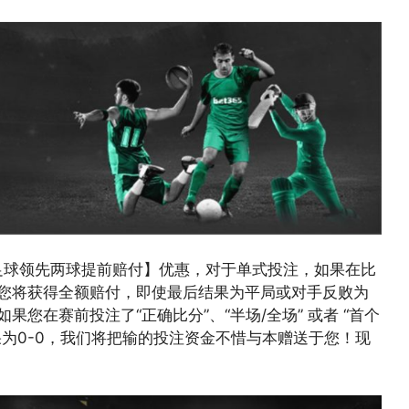
【足球领先两球提前赔付】优惠，对于单式投注，如果在比
您将获得全额赔付，即使最后结果为平局或对手反败为
您在赛前投注了“正确比分”、“半场/全场” 或者 “首个
为0-0，我们将把输的投注资金不惜与本赠送于您！现