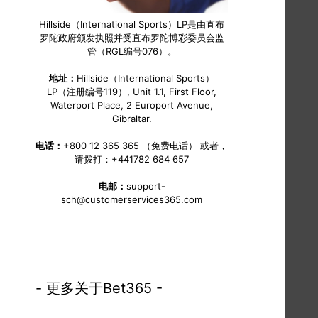
Hillside（International Sports）LP是由直布
罗陀政府颁发执照并受直布罗陀博彩委员会监
管（RGL编号076）。
地址：
Hillside（International Sports）
LP（注册编号119）, Unit 1.1, First Floor,
Waterport Place, 2 Europort Avenue,
Gibraltar.
电话：
+800 12 365 365 （免费电话） 或者，
请拨打：+441782 684 657
电邮：
support-
sch@customerservices365.com
- 更多关于Bet365 -