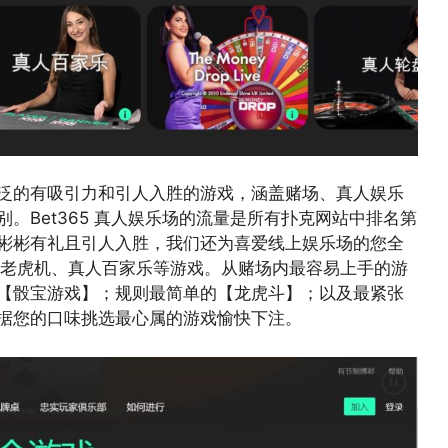
泛的有吸引力和引人入胜的游戏，涵盖赌场、真人娱乐
。Bet365 真人娱乐场的流量是所有扑克网站中排名第
彬彬有礼且引人入胜，我们还为喜爱线上娱乐场的您全
克、老虎机、真人百家乐等游戏。从赌场内最容易上手的游
【骰宝游戏】；规则最简单的【龙虎斗】；以及最紧张
据您的口味挑选最心属的游戏愉快下注。