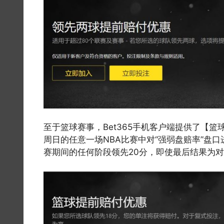
至于篮球赛事，Bet365手机客户端提供了【篮球
周日的任意一场NBA比赛中对“强弱盘赔率”盘
赛期间的任何阶段领先20分，即使最后结果为