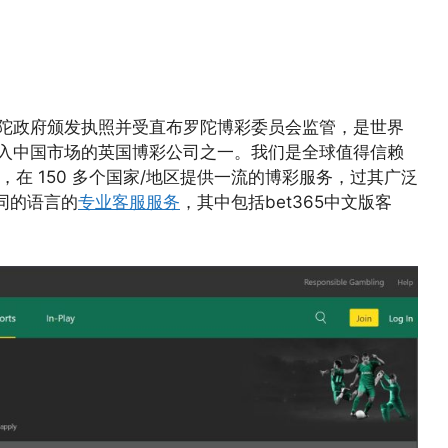
布罗陀政府颁发执照并受直布罗陀博彩委员会监管，是世界
入中国市场的英国博彩公司之一。我们是全球值得信赖
，在 150 多个国家/地区提供一流的博彩服务，过其广泛
同的语言的
专业客服服务
，其中包括bet365中文版客