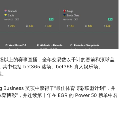
场以上的赛事直播，全年交易数以千计的赛前和滚球盘
中包括 bet365 赌场、bet365 真人娱乐场、
戏。
g Business 奖项中获得了“最佳体育博彩联盟计划”，并
育博彩”，并连续第十年在 EGR 的 Power 50 榜单中名