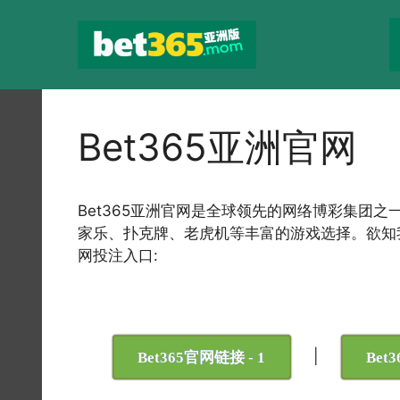
跳
至
内
容
Bet365亚洲官网
Bet365
亚洲官网
是全球领先的网络博彩集团之
家乐、扑克牌、老虎机等丰富的游戏选择。欲知我
网投注入口:
|
Bet365官网链接 - 1
Bet