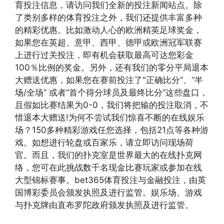
育投注信息，请访问我们全新的投注新闻站点。除
了类别多样的体育投注之外，我们还提供丰富多种
的精彩优惠。比如激动人心的欧洲精英足球奖金，
如果您在英超、意甲、西甲、德甲或欧洲冠军联赛
上进行过关投注，即有机会获取最高可达您彩金
100％比例的奖金。另外，还有我们的零分平局退本
大赠送优惠，如果您在赛前投注了"正确比分”、“半
场/全场” 或者“首个得分球员及最终比分”这些盘口，
且假如比赛结果为0-0，我们将把输的投注取消，不
惜退本大赠送!为何不尝试我们惊喜不断的在线娱乐
场？150多种精彩游戏任您选择，包括21点等各种游
戏。如想进行轮盘或百家乐，请立即访问现场荷
官。而且，我们的扑克室是世界最大的在线扑克网
络，您可在此挑战数千名现金比赛玩家或参加在线
大型锦标赛事。bet365体育投注与金融投注，由英
国博彩委员会颁发执照及进行监管。娱乐场、游戏
与扑克牌由直布罗陀政府颁发执照及进行监管。