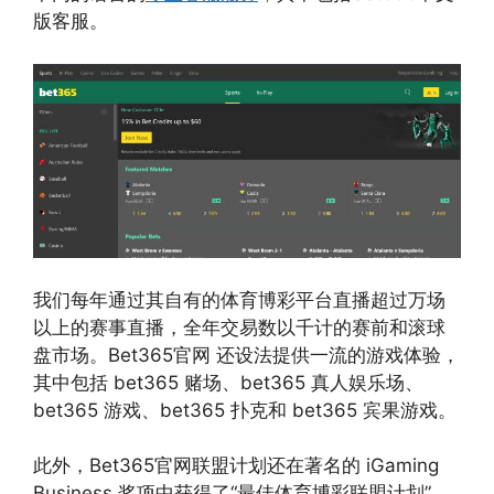
版客服。
我们每年通过其自有的体育博彩平台直播超过万场
以上的赛事直播，全年交易数以千计的赛前和滚球
盘市场。Bet365官网 还设法提供一流的游戏体验，
其中包括 bet365 赌场、bet365 真人娱乐场、
bet365 游戏、bet365 扑克和 bet365 宾果游戏。
此外，Bet365官网联盟计划还在著名的 iGaming
Business 奖项中获得了“最佳体育博彩联盟计划”，