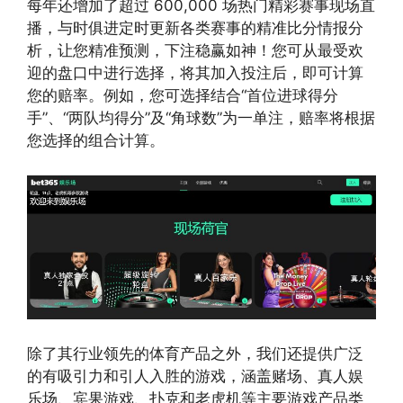
每年还增加了超过 600,000 场热门精彩赛事现场直
播，与时俱进定时更新各类赛事的精准比分情报分
析，让您精准预测，下注稳赢如神！您可从最受欢
迎的盘口中进行选择，将其加入投注后，即可计算
您的赔率。例如，您可选择结合“首位进球得分
手”、“两队均得分”及“角球数”为一单注，赔率将根据
您选择的组合计算。
除了其行业领先的体育产品之外，我们还提供广泛
的有吸引力和引人入胜的游戏，涵盖赌场、真人娱
乐场、宾果游戏、扑克和老虎机等主要游戏产品类