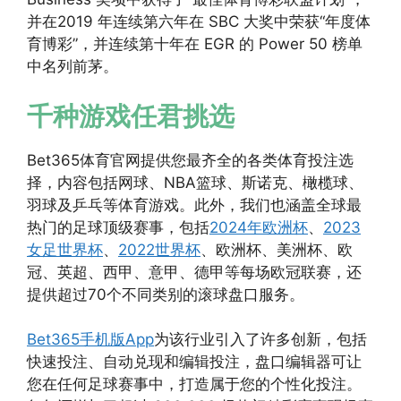
并在2019 年连续第六年在 SBC 大奖中荣获“年度体
育博彩”，并连续第十年在 EGR 的 Power 50 榜单
中名列前茅。
千种游戏任君挑选
Bet365体育官网提供您最齐全的各类体育投注选
择，内容包括网球、NBA篮球、斯诺克、橄榄球、
羽球及乒乓等体育游戏。此外，我们也涵盖全球最
热门的足球顶级赛事，包括
2024年欧洲杯
、
2023
女足世界杯
、
2022世界杯
、欧洲杯、美洲杯、欧
冠、英超、西甲、意甲、德甲等每场欧冠联赛，还
提供超过70个不同类别的滚球盘口服务。
Bet365手机版App
为该行业引入了许多创新，包括
快速投注、自动兑现和编辑投注，盘口编辑器可让
您在任何足球赛事中，打造属于您的个性化投注。