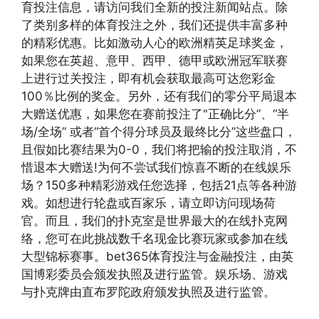
育投注信息，请访问我们全新的投注新闻站点。除
了类别多样的体育投注之外，我们还提供丰富多种
的精彩优惠。比如激动人心的欧洲精英足球奖金，
如果您在英超、意甲、西甲、德甲或欧洲冠军联赛
上进行过关投注，即有机会获取最高可达您彩金
100％比例的奖金。另外，还有我们的零分平局退本
大赠送优惠，如果您在赛前投注了"正确比分”、“半
场/全场” 或者“首个得分球员及最终比分”这些盘口，
且假如比赛结果为0-0，我们将把输的投注取消，不
惜退本大赠送!为何不尝试我们惊喜不断的在线娱乐
场？150多种精彩游戏任您选择，包括21点等各种游
戏。如想进行轮盘或百家乐，请立即访问现场荷
官。而且，我们的扑克室是世界最大的在线扑克网
络，您可在此挑战数千名现金比赛玩家或参加在线
大型锦标赛事。bet365体育投注与金融投注，由英
国博彩委员会颁发执照及进行监管。娱乐场、游戏
与扑克牌由直布罗陀政府颁发执照及进行监管。