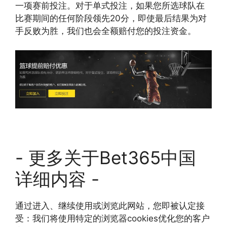
一项赛前投注。对于单式投注，如果您所选球队在
比赛期间的任何阶段领先20分，即使最后结果为对
手反败为胜，我们也会全额赔付您的投注资金。
- 更多关于Bet365中国
详细内容 -
通过进入、继续使用或浏览此网站，您即被认定接
受：我们将使用特定的浏览器cookies优化您的客户