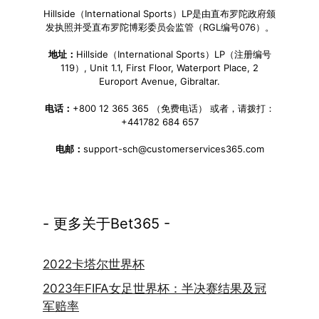
Hillside（International Sports）LP是由直布罗陀政府颁
发执照并受直布罗陀博彩委员会监管（RGL编号076）。
地址：
Hillside（International Sports）LP（注册编号
119）, Unit 1.1, First Floor, Waterport Place, 2
Europort Avenue, Gibraltar.
电话：
+800 12 365 365 （免费电话） 或者，请拨打：
+441782 684 657
电邮：
support-sch@customerservices365.com
- 更多关于Bet365 -
2022卡塔尔世界杯
2023年FIFA女足世界杯：半决赛结果及冠
军赔率