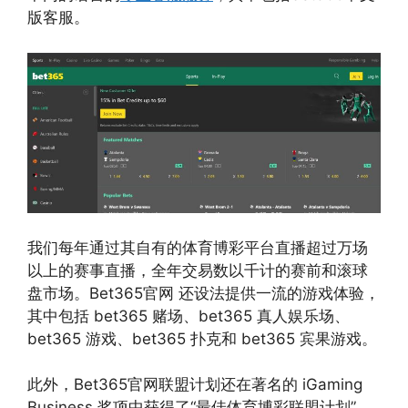
版客服。
我们每年通过其自有的体育博彩平台直播超过万场
以上的赛事直播，全年交易数以千计的赛前和滚球
盘市场。Bet365官网 还设法提供一流的游戏体验，
其中包括 bet365 赌场、bet365 真人娱乐场、
bet365 游戏、bet365 扑克和 bet365 宾果游戏。
此外，Bet365官网联盟计划还在著名的 iGaming
Business 奖项中获得了“最佳体育博彩联盟计划”，