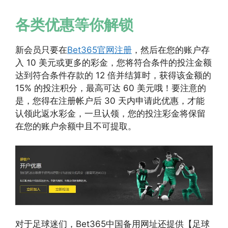
各类优惠等你解锁
新会员只要在
Bet365官网注册
，然后在您的账户存
入 10 美元或更多的彩金，您将符合条件的投注金额
达到符合条件存款的 12 倍并结算时，获得该金额的
15% 的投注积分，最高可达 60 美元哦！要注意的
是，您得在注册帐户后 30 天内申请此优惠，才能
认领此返水彩金，一旦认领，您的投注彩金将保留
在您的账户余额中且不可提取。
对于足球迷们，Bet365中国备用网址还提供【足球