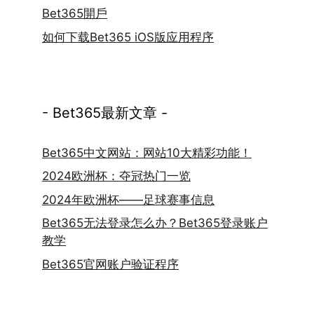
Bet365開戶
如何下载Bet365 iOS版应用程序
- Bet365最新文章 -
Bet365中文网站：网站10大精彩功能！
2024欧洲杯：夺冠热门一览
2024年欧洲杯——足球赛事信息
Bet365无法登录怎么办？Bet365登录账户
教学
Bet365官网账户验证程序