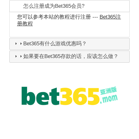
怎么注册成为Bet365会员?
您可以参考本站的教程进行注册 ---
Bet365注
册教程
Bet365有什么游戏优惠吗？
如果要在Bet365存款的话，应该怎么做？