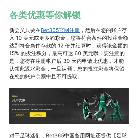
各类优惠等你解锁
新会员只要在
Bet365官网注册
，然后在您的账户存
入 10 美元或更多的彩金，您将符合条件的投注金额
达到符合条件存款的 12 倍并结算时，获得该金额的
15% 的投注积分，最高可达 60 美元哦！要注意的
是，您得在注册帐户后 30 天内申请此优惠，才能
认领此返水彩金，一旦认领，您的投注彩金将保留
在您的账户余额中且不可提取。
对于足球迷们，Bet365中国备用网址还提供【足球