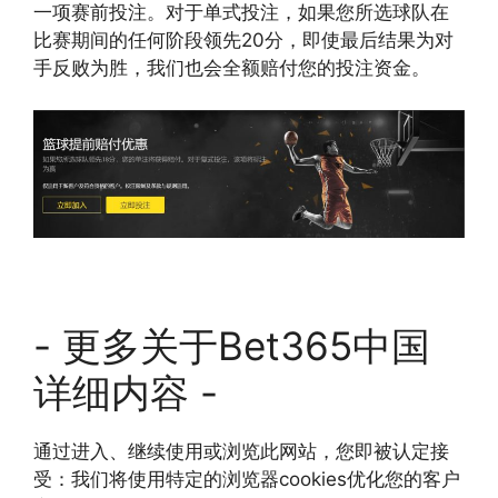
一项赛前投注。对于单式投注，如果您所选球队在
比赛期间的任何阶段领先20分，即使最后结果为对
手反败为胜，我们也会全额赔付您的投注资金。
- 更多关于Bet365中国
详细内容 -
通过进入、继续使用或浏览此网站，您即被认定接
受：我们将使用特定的浏览器cookies优化您的客户