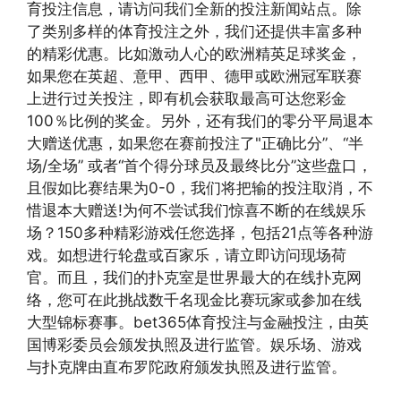
育投注信息，请访问我们全新的投注新闻站点。除
了类别多样的体育投注之外，我们还提供丰富多种
的精彩优惠。比如激动人心的欧洲精英足球奖金，
如果您在英超、意甲、西甲、德甲或欧洲冠军联赛
上进行过关投注，即有机会获取最高可达您彩金
100％比例的奖金。另外，还有我们的零分平局退本
大赠送优惠，如果您在赛前投注了"正确比分”、“半
场/全场” 或者“首个得分球员及最终比分”这些盘口，
且假如比赛结果为0-0，我们将把输的投注取消，不
惜退本大赠送!为何不尝试我们惊喜不断的在线娱乐
场？150多种精彩游戏任您选择，包括21点等各种游
戏。如想进行轮盘或百家乐，请立即访问现场荷
官。而且，我们的扑克室是世界最大的在线扑克网
络，您可在此挑战数千名现金比赛玩家或参加在线
大型锦标赛事。bet365体育投注与金融投注，由英
国博彩委员会颁发执照及进行监管。娱乐场、游戏
与扑克牌由直布罗陀政府颁发执照及进行监管。