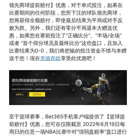
领先两球提前赔付】优惠，对于单式投注，如果在
比赛期间的任何阶段，您所下注的球队领先两球，
您将获得全额赔付，即使最后结果为平局或对手反
败为胜。另外，我们还有零分平局退本大赠送优
惠，如果您在赛前投注了“正确比分”、“半场/全场”
或者 “首个得分球员及最终比分”这些盘口，且加入
比赛结果为0-0，我们将把输的投注资金不惜与本赠
送于您！现在
充值存款
享受此优惠吧！
至于篮球赛事，Bet365手机客户端提供了【篮球提
前赔付】优惠，您可在仅限截至 2022年6月19日每
周日的任意一场NBA比赛中对“强弱盘赔率”盘口进行