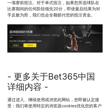
一项赛前投注。对于单式投注，如果您所选球队在
比赛期间的任何阶段领先20分，即使最后结果为对
手反败为胜，我们也会全额赔付您的投注资金。
- 更多关于Bet365中国
详细内容 -
通过进入、继续使用或浏览此网站，您即被认定接
受：我们将使用特定的浏览器cookies优化您的客户