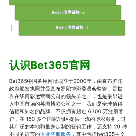
Bet365官网链接 - 2
|
Bet365官网链接 - 3
认识Bet365官网
Bet365中国备用网址成立于2000年，由直布罗陀
政府颁发执照并受直布罗陀博彩委员会监管，是世
界在线博彩运营商公司的领头羊之一，也是最早进
入中国市场的英国博彩公司之一。我们是全球值得
信赖和知名的品牌，不仅拥有超过 6300 万注册客
户，在 150 多个国家/地区提供一流的博彩服务，过
其广泛的本地和量身定制的营销工作，还支持 20 种
不同的语言的
专业客服服务
，其中包括bet365中文