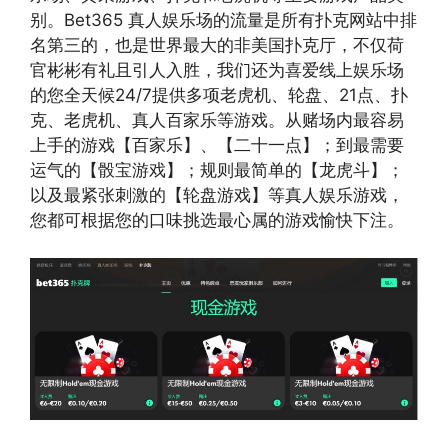
别。Bet365 真人娱乐场的流量是所有扑克网站中排
名第三的，也是世界最大的非美国扑克厅，不仅荷
官彬彬有礼且引人入胜，我们还为喜爱线上娱乐场
的您全天候24/7提供多项老虎机、轮盘、21点、扑
克、老虎机、真人百家乐等游戏。从赌场内最容易
上手的游戏【百家乐】、【二十一点】；到最需要
运气的【骰宝游戏】；规则最简单的【龙虎斗】；
以及最紧张刺激的【轮盘游戏】等真人娱乐游戏，
您都可根据您的口味挑选最心属的游戏愉快下注。