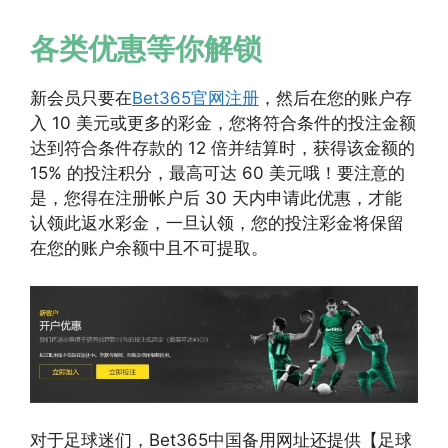
各类优惠等你解锁
新会员只要在
Bet365官网注册
，然后在您的账户存
入 10 美元或更多的彩金，您将符合条件的投注金额
达到符合条件存款的 12 倍并结算时，获得该金额的
15% 的投注积分，最高可达 60 美元哦！要注意的
是，您得在注册帐户后 30 天内申请此优惠，才能
认领此返水彩金，一旦认领，您的投注彩金将保留
在您的账户余额中且不可提取。
对于足球迷们，Bet365中国备用网址还提供【足球