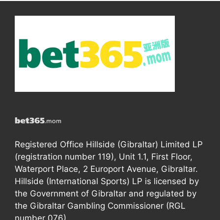
Registered Office Hillside (Gibraltar) Limited LP
(registration number 119), Unit 1.1, First Floor,
Waterport Place, 2 Europort Avenue, Gibraltar.
Hillside (International Sports) LP is licensed by
the Government of Gibraltar and regulated by
the Gibraltar Gambling Commissioner (RGL
number 076).