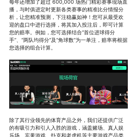
每年还增加了超过 600,000 场热门精彩赛事现场直
播，与时俱进定时更新各类赛事的精准比分情报分
析，让您精准预测，下注稳赢如神！您可从最受欢
迎的盘口中进行选择，将其加入投注后，即可计算
您的赔率。例如，您可选择结合“首位进球得分
手”、“两队均得分”及“角球数”为一单注，赔率将根据
您选择的组合计算。
除了其行业领先的体育产品之外，我们还提供广泛
的有吸引力和引人入胜的游戏，涵盖赌场、真人娱
乐场、宾果游戏、扑克和老虎机等主要游戏产品类