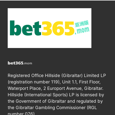
Registered Office Hillside (Gibraltar) Limited LP
(registration number 119), Unit 1.1, First Floor,
Waterport Place, 2 Europort Avenue, Gibraltar.
Hillside (International Sports) LP is licensed by
the Government of Gibraltar and regulated by
the Gibraltar Gambling Commissioner (RGL
number 076).