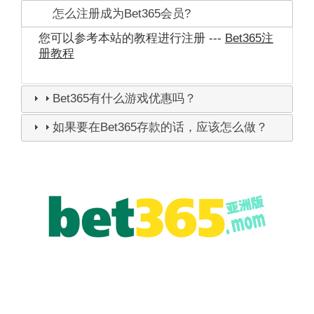
怎么注册成为Bet365会员?
您可以参考本站的教程进行注册 ---
Bet365注
册教程
Bet365有什么游戏优惠吗？
如果要在Bet365存款的话，应该怎么做？